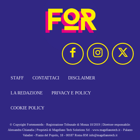
STAFF
CONTATTACI
DISCLAIMER
LA REDAZIONE
PRIVACY E POLICY
COOKIE POLICY
© Copyright FortementeIn - Registrazione Tribunale di Monza 10/2019 | Direttore responsabile:
Alessandra Chiaradia | Proprietà di Magellano Tech Solutions Srl - www.magellanotech.it - Palazzo
Valadier - Piazza del Popolo, 18 - 00187 Roma RM info@magellanotech.it