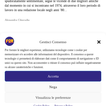
spudoratamente sentimentale, segue le vicende di due migliori amiche
dal momento in cui si incontrano nel 1974, attraverso il loro periodo di
lavoro in una redazione locale negli anni '80...
Alessandra Chiaradia
Gestisci Consenso
Per fornire le migliori esperienze, utilizziamo tecnologie come i cookie per
memorizzare e/o accedere alle informazioni del dispositivo. Il consenso a queste
tecnologie ci permetterà di elaborare dati come il comportamento di navigazione o ID
unici su questo sito. Non acconsentire o ritirare il consenso può influire negativamente
su alcune caratteristiche e funzioni.
Accetta
Nega
Articoli recenti
Visualizza le preferenze
Netflix indaga sul lato oscuro del pollo fritto | Mo Gilligan affronta
Cookie Policy
Privacy e Policy