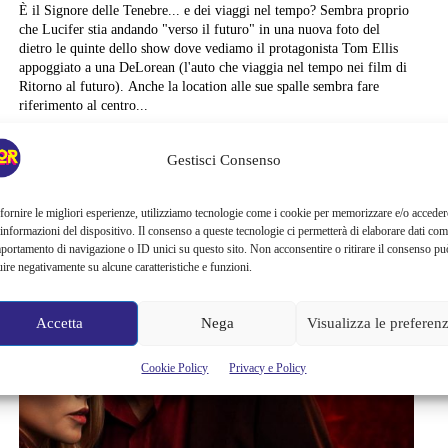
È il Signore delle Tenebre... e dei viaggi nel tempo? Sembra proprio
che Lucifer stia andando "verso il futuro" in una nuova foto del
dietro le quinte dello show dove vediamo il protagonista Tom Ellis
appoggiato a una DeLorean (l'auto che viaggia nel tempo nei film di
Ritorno al futuro). Anche la location alle sue spalle sembra fare
riferimento al centro...
Alessandra Chiaradia
Gestisci Consenso
fornire le migliori esperienze, utilizziamo tecnologie come i cookie per memorizzare e/o acceder
 informazioni del dispositivo. Il consenso a queste tecnologie ci permetterà di elaborare dati com
portamento di navigazione o ID unici su questo sito. Non acconsentire o ritirare il consenso pu
uire negativamente su alcune caratteristiche e funzioni.
Accetta
Nega
Visualizza le preferen
Cookie Policy
Privacy e Policy