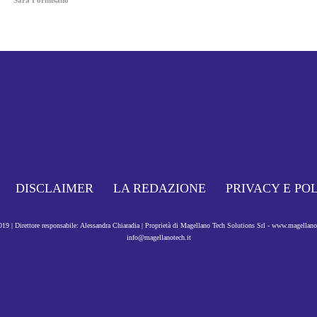
DISCLAIMER
LA REDAZIONE
PRIVACY E PO
9 | Direttore responsabile: Alessandra Chiaradia | Proprietà di Magellano Tech Solutions Srl - www.magellan
info@magellanotech.it