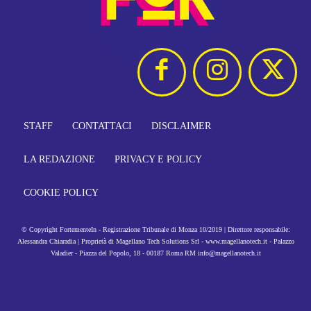
STAFF
CONTATTACI
DISCLAIMER
LA REDAZIONE
PRIVACY E POLICY
COOKIE POLICY
© Copyright FortementeIn - Registrazione Tribunale di Monza 10/2019 | Direttore responsabile:
Alessandra Chiaradia | Proprietà di Magellano Tech Solutions Srl - www.magellanotech.it - Palazzo
Valadier - Piazza del Popolo, 18 - 00187 Roma RM info@magellanotech.it