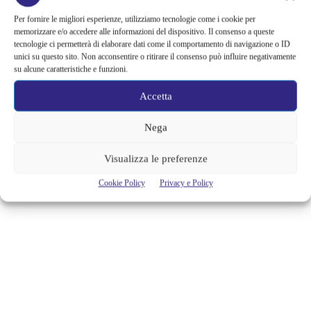
ALL’INFUORI DI ME…
PASTICCERIA MARTESANA
Per fornire le migliori esperienze, utilizziamo tecnologie come i cookie per
memorizzare e/o accedere alle informazioni del dispositivo. Il consenso a queste
tecnologie ci permetterà di elaborare dati come il comportamento di navigazione o ID
Non avrai altro pasticcino all’infuori di me… Questo ho pensato la
unici su questo sito. Non acconsentire o ritirare il consenso può influire negativamente
prima volta che ho assaggiato i mignon della pasticceria Martesana e
su alcune caratteristiche e funzioni.
poi l’ho ripensato la seconda le terza la quarta la quinta volta… C’è da
dire che io non sono assolutamente una patita di dolci in generale, ma
Accetta
quelli della Martesana non sono “dolci in generale” ma piccoli
capolavori di...
Nega
Alessandra Chiaradia
Visualizza le preferenze
Cookie Policy
Privacy e Policy