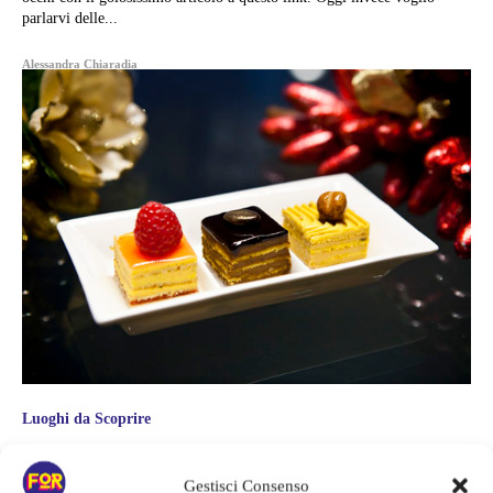
parlarvi delle...
Alessandra Chiaradia
Luoghi da Scoprire
NON AVRAI ALTRO PASTICCINO
Gestisci Consenso