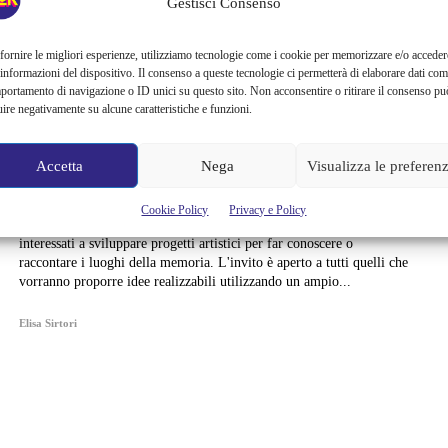
DELLA MEMORIA. SONO
Gestisci Consenso
APERTE LE ISCRIZIONI,
fornire le migliori esperienze, utilizziamo tecnologie come i cookie per memorizzare e/o acceder
 informazioni del dispositivo. Il consenso a queste tecnologie ci permetterà di elaborare dati com
PORTATE LE VOSTRE
portamento di navigazione o ID unici su questo sito. Non acconsentire o ritirare il consenso pu
uire negativamente su alcune caratteristiche e funzioni.
IDEE
Accetta
Nega
Visualizza le preferen
Dare nuova vita, attraverso l'arte, ai luoghi della memoria di Milano.
È l'obiettivo del primo festival MEMI, a Milano dal 13 al 15
Cookie Policy
Privacy e Policy
settembre, che punta a coinvolgere artisti, performer e designer
interessati a sviluppare progetti artistici per far conoscere o
raccontare i luoghi della memoria. L'invito è aperto a tutti quelli che
vorranno proporre idee realizzabili utilizzando un ampio...
Elisa Sirtori