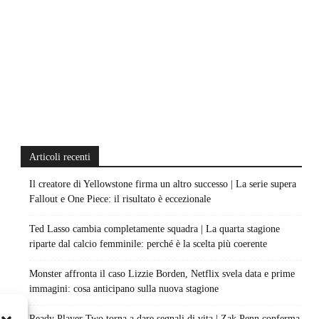
Articoli recenti
Il creatore di Yellowstone firma un altro successo | La serie supera
Fallout e One Piece: il risultato è eccezionale
Ted Lasso cambia completamente squadra | La quarta stagione
riparte dal calcio femminile: perché è la scelta più coerente
Monster affronta il caso Lizzie Borden, Netflix svela data e prime
immagini: cosa anticipano sulla nuova stagione
Ready Player Two torna a dare segnali di vita | Zak Penn conferma