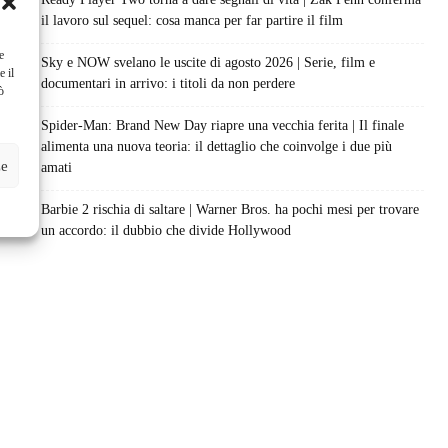
il lavoro sul sequel: cosa manca per far partire il film
e
Sky e NOW svelano le uscite di agosto 2026 | Serie, film e
e il
documentari in arrivo: i titoli da non perdere
ò
Spider-Man: Brand New Day riapre una vecchia ferita | Il finale
alimenta una nuova teoria: il dettaglio che coinvolge i due più
ze
amati
Barbie 2 rischia di saltare | Warner Bros. ha pochi mesi per trovare
un accordo: il dubbio che divide Hollywood