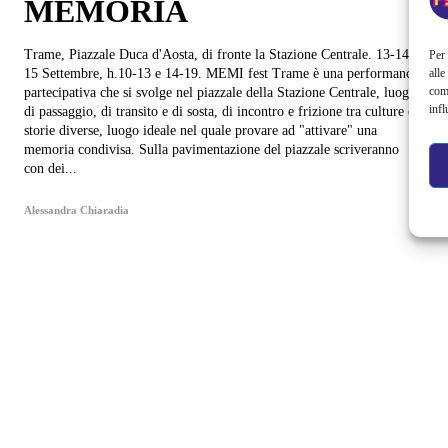
MEMORIA
Trame, Piazzale Duca d'Aosta, di fronte la Stazione Centrale. 13-14-
Per 
alle
15 Settembre, h.10-13 e 14-19. MEMI fest Trame è una performance
com
partecipativa che si svolge nel piazzale della Stazione Centrale, luogo
infl
di passaggio, di transito e di sosta, di incontro e frizione tra culture e
storie diverse, luogo ideale nel quale provare ad "attivare" una
memoria condivisa. Sulla pavimentazione del piazzale scriveranno
con dei...
Alessandra Chiaradia