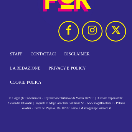
STAFF
CONTATTACI
DISCLAIMER
LA REDAZIONE
PRIVACY E POLICY
COOKIE POLICY
© Copyright FortementeIn - Registrazione Tribunale di Monza 10/2019 | Direttore responsabile:
Alessandra Chiaradia | Proprietà di Magellano Tech Solutions Srl - www.magellanotech.it - Palazzo
Valadier - Piazza del Popolo, 18 - 00187 Roma RM info@magellanotech.it