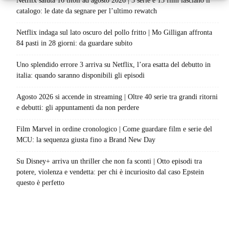
Netflix saluta 16 titoli ad agosto 2026 | 3 serie e 13 film lasciano il
catalogo: le date da segnare per l’ultimo rewatch
Netflix indaga sul lato oscuro del pollo fritto | Mo Gilligan affronta
84 pasti in 28 giorni: da guardare subito
Uno splendido errore 3 arriva su Netflix, l’ora esatta del debutto in
italia: quando saranno disponibili gli episodi
Agosto 2026 si accende in streaming | Oltre 40 serie tra grandi ritorni
e debutti: gli appuntamenti da non perdere
Film Marvel in ordine cronologico | Come guardare film e serie del
MCU: la sequenza giusta fino a Brand New Day
Su Disney+ arriva un thriller che non fa sconti | Otto episodi tra
potere, violenza e vendetta: per chi è incuriosito dal caso Epstein
questo è perfetto