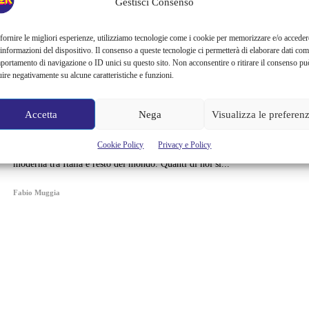
L’ARCHITETTURA DI
Gestisci Consenso
GREGOTTI IN MOSTRA
fornire le migliori esperienze, utilizziamo tecnologie come i cookie per memorizzare e/o acceder
 informazioni del dispositivo. Il consenso a queste tecnologie ci permetterà di elaborare dati com
AL PAC
portamento di navigazione o ID unici su questo sito. Non acconsentire o ritirare il consenso pu
uire negativamente su alcune caratteristiche e funzioni.
Quale modo migliore per festeggiare una carriera lunga e ricca di
successi? Al PAC Padiglione d’Arte Contemporanea di Milano apre
Accetta
Nega
Visualizza le preferen
la mostra Il territorio dell’architettura. Gregotti e Associati
1953_2017, fino all’11 febbraio 2018, per ripercorre insieme a
Cookie Policy
Privacy e Policy
Vittorio Gregotti e al suo studio più di mezzo secolo di architettura
moderna tra Italia e resto del mondo. Quanti di noi si...
Fabio Muggia