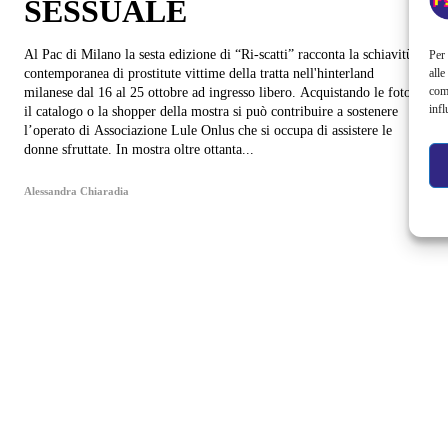
SESSUALE
Al Pac di Milano la sesta edizione di “Ri-scatti” racconta la schiavitù
Per 
alle
contemporanea di prostitute vittime della tratta nell'hinterland
com
milanese dal 16 al 25 ottobre ad ingresso libero. Acquistando le foto,
infl
il catalogo o la shopper della mostra si può contribuire a sostenere
l’operato di Associazione Lule Onlus che si occupa di assistere le
donne sfruttate. In mostra oltre ottanta...
Alessandra Chiaradia