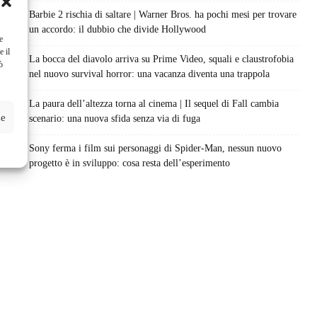
Barbie 2 rischia di saltare | Warner Bros. ha pochi mesi per trovare
un accordo: il dubbio che divide Hollywood
e
e il
La bocca del diavolo arriva su Prime Video, squali e claustrofobia
ò
nel nuovo survival horror: una vacanza diventa una trappola
La paura dell’altezza torna al cinema | Il sequel di Fall cambia
ze
scenario: una nuova sfida senza via di fuga
Sony ferma i film sui personaggi di Spider-Man, nessun nuovo
progetto è in sviluppo: cosa resta dell’esperimento