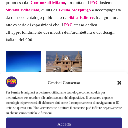
promossa dal
Comune di Milano
, prodotta dal
PAC
insieme a
Silvana Editoriale
, curata da
Guido Morpurgo
e accompagnata
da un ricco catalogo pubblicato da
Skira Editore
, inaugura una
nuova serie di esposizioni che il
PAC
stesso dedica
all’approfondimento dei maestri dell’architettura e del design
italiani del 900.
Gestisci Consenso
Stadio Olimpico,
Per fornire le migliori esperienze, utilizziamo tecnologie come i cookie per
Barcellona, 1986-1988
memorizzare e/o accedere alle informazioni del dispositivo. Il consenso a queste
tecnologie ci permetterà di elaborare dati come il comportamento di navigazione o ID
Città nuova di Pujiang,
unici su questo sito. Non acconsentire o ritirare il consenso può influire negativamente
Shanghai, 2001-2017
su alcune caratteristiche e funzioni.
Accetta