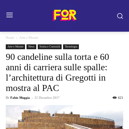
Home
Arte e Mostre
Arte e Mostre
News
Storia e Curiosità
Tecnologia
90 candeline sulla torta e 60
anni di carriera sulle spalle:
l’architettura di Gregotti in
mostra al PAC
Di
Fabio Muggia
-
22 Dicembre 2017
621