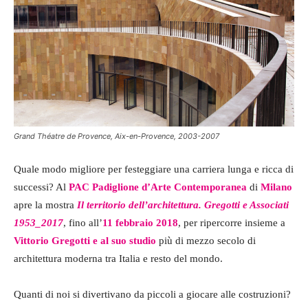
Grand Théatre de Provence, Aix-en-Provence, 2003-2007
Quale modo migliore per festeggiare una carriera lunga e ricca di
successi? Al
PAC Padiglione d’Arte Contemporanea
di
Milano
apre la mostra
Il territorio dell’architettura. Gregotti e Associati
1953_2017
, fino all’
11 febbraio 2018
, per ripercorre insieme a
Vittorio Gregotti e al suo studio
più di mezzo secolo di
architettura moderna tra Italia e resto del mondo.
Quanti di noi si divertivano da piccoli a giocare alle costruzioni?