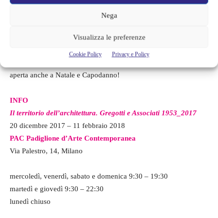
Nega
Se siete, allora, in cerca di qualche spunto per combattere il
torpore invernale e magari passare qualche ora delle vostre
Visualizza le preferenze
vacanze natalizie in modo diverso, non perdetevi la mostra
Il
Cookie Policy
Privacy e Policy
territorio dell’architettura. Gregotti e Associati 1953_2017
,
aperta anche a Natale e Capodanno!
INFO
Il territorio dell’architettura. Gregotti e Associati 1953_2017
20 dicembre 2017 – 11 febbraio 2018
PAC Padiglione d’Arte Contemporanea
Via Palestro, 14, Milano
mercoledì, venerdì, sabato e domenica 9:30 – 19:30
martedì e giovedì 9:30 – 22:30
lunedì chiuso