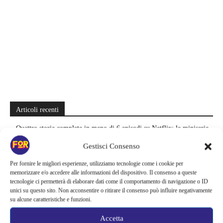
Articoli recenti
Quattro storie complete in meno di 6 episodi su Netflix: le miniserie
da divorare che lasciano il segno
Gestisci Consenso
Zombie e sentimenti invadono Prime Video | Una coppia deve
Per fornire le migliori esperienze, utilizziamo tecnologie come i cookie per
attraversare Seoul durante l’apocalisse: il K-drama da recuperare
memorizzare e/o accedere alle informazioni del dispositivo. Il consenso a queste
tecnologie ci permetterà di elaborare dati come il comportamento di navigazione o ID
unici su questo sito. Non acconsentire o ritirare il consenso può influire negativamente
Sei stagioni di guerre e complotti nello spazio | Su Prime Video si
su alcune caratteristiche e funzioni.
nasconde una grande epopea sci-fi: la saga salvata appena in tempo
Accetta
Il creatore di Yellowstone firma un altro successo | La serie supera