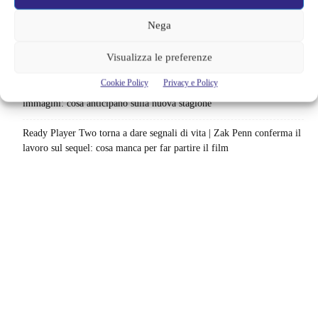
Fallout e One Piece: il risultato è eccezionale
Nega
Ted Lasso cambia completamente squadra | La quarta stagione riparte
Visualizza le preferenze
dal calcio femminile: perché è la scelta più coerente
Cookie Policy
Privacy e Policy
Monster affronta il caso Lizzie Borden, Netflix svela data e prime
immagini: cosa anticipano sulla nuova stagione
Ready Player Two torna a dare segnali di vita | Zak Penn conferma il
lavoro sul sequel: cosa manca per far partire il film