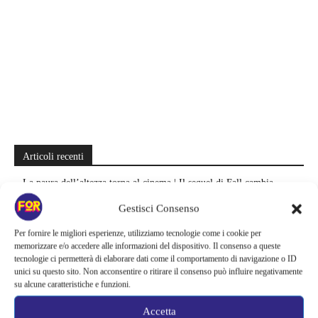
Articoli recenti
La paura dell’altezza torna al cinema | Il sequel di Fall cambia
scenario: una nuova sfida senza via di fuga
Gestisci Consenso
Sony ferma i film sui personaggi di Spider-Man, nessun nuovo
Per fornire le migliori esperienze, utilizziamo tecnologie come i cookie per
progetto è in sviluppo: cosa resta dell’esperimento
memorizzare e/o accedere alle informazioni del dispositivo. Il consenso a queste
tecnologie ci permetterà di elaborare dati come il comportamento di navigazione o ID
unici su questo sito. Non acconsentire o ritirare il consenso può influire negativamente
Netflix saluta 16 titoli ad agosto 2026 | 3 serie e 13 film lasciano il
su alcune caratteristiche e funzioni.
catalogo: le date da segnare per l’ultimo rewatch
Accetta
Netflix indaga sul lato oscuro del pollo fritto | Mo Gilligan affronta