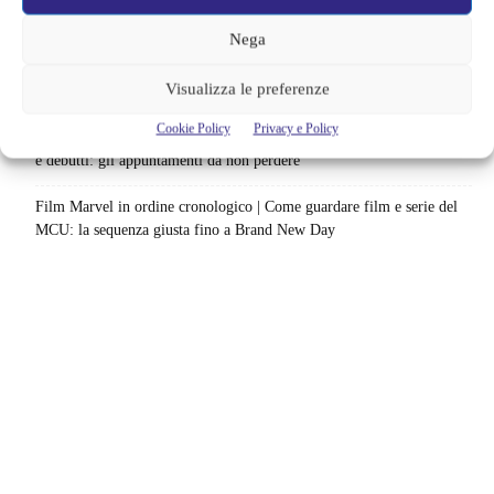
84 pasti in 28 giorni: da guardare subito
Nega
Uno splendido errore 3 arriva su Netflix, l’ora esatta del debutto in
Visualizza le preferenze
italia: quando saranno disponibili gli episodi
Cookie Policy
Privacy e Policy
Agosto 2026 si accende in streaming | Oltre 40 serie tra grandi ritorni
e debutti: gli appuntamenti da non perdere
Film Marvel in ordine cronologico | Come guardare film e serie del
MCU: la sequenza giusta fino a Brand New Day