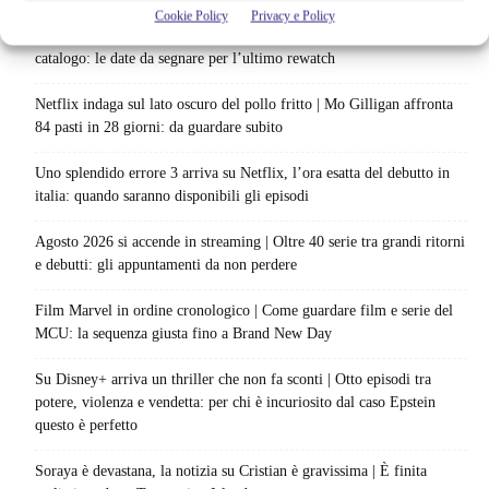
Cookie Policy
Privacy e Policy
Netflix saluta 16 titoli ad agosto 2026 | 3 serie e 13 film lasciano il
catalogo: le date da segnare per l’ultimo rewatch
Netflix indaga sul lato oscuro del pollo fritto | Mo Gilligan affronta
84 pasti in 28 giorni: da guardare subito
Uno splendido errore 3 arriva su Netflix, l’ora esatta del debutto in
italia: quando saranno disponibili gli episodi
Agosto 2026 si accende in streaming | Oltre 40 serie tra grandi ritorni
e debutti: gli appuntamenti da non perdere
Film Marvel in ordine cronologico | Come guardare film e serie del
MCU: la sequenza giusta fino a Brand New Day
Su Disney+ arriva un thriller che non fa sconti | Otto episodi tra
potere, violenza e vendetta: per chi è incuriosito dal caso Epstein
questo è perfetto
Soraya è devastana, la notizia su Cristian è gravissima | È finita