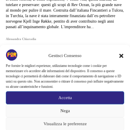
tutelare e preservare: questi gli scopi di Rev Ocean, la più grande nave
al mondo per pulire il mare. Costruita dall’italiana Fincantieri a Tulcea,
in Turchia, la nave è stata interamente finanziata dall’ex-petroliere
norvegese Kjell Inge Røkke, pentito di aver contribuito negli anni
passati all’inquinamento globale. L'imprenditore ha...
Alessandra Chiaradia
Gestisci Consenso
Per fornire le migliori esperienze, utilizziamo tecnologie come i cookie per
memorizzare e/o accedere alle informazioni del dispositivo. Il consenso a queste
tecnologie ci permetterà di elaborare dati come il comportamento di navigazione o ID
unici su questo sito. Non acconsentire o ritirare il consenso può influire negativamente
su alcune caratteristiche e funzioni.
Accetta
Nega
Visualizza le preferenze
Articoli recenti