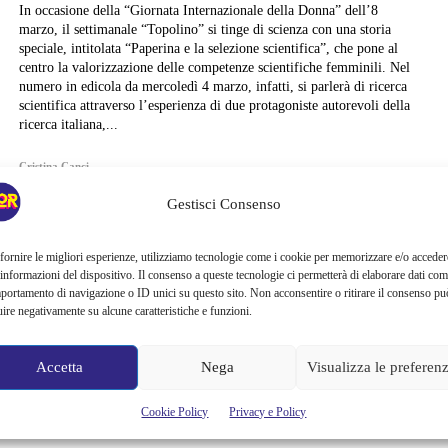
In occasione della “Giornata Internazionale della Donna” dell’8
marzo, il settimanale “Topolino” si tinge di scienza con una storia
speciale, intitolata “Paperina e la selezione scientifica”, che pone al
centro la valorizzazione delle competenze scientifiche femminili. Nel
numero in edicola da mercoledì 4 marzo, infatti, si parlerà di ricerca
scientifica attraverso l’esperienza di due protagoniste autorevoli della
ricerca italiana,...
Cristina Canci
Gestisci Consenso
fornire le migliori esperienze, utilizziamo tecnologie come i cookie per memorizzare e/o acceder
 informazioni del dispositivo. Il consenso a queste tecnologie ci permetterà di elaborare dati com
portamento di navigazione o ID unici su questo sito. Non acconsentire o ritirare il consenso pu
uire negativamente su alcune caratteristiche e funzioni.
Accetta
Nega
Visualizza le preferen
Cookie Policy
Privacy e Policy