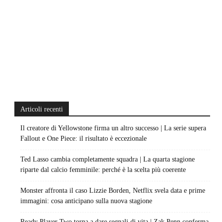
Articoli recenti
Il creatore di Yellowstone firma un altro successo | La serie supera
Fallout e One Piece: il risultato è eccezionale
Ted Lasso cambia completamente squadra | La quarta stagione
riparte dal calcio femminile: perché è la scelta più coerente
Monster affronta il caso Lizzie Borden, Netflix svela data e prime
immagini: cosa anticipano sulla nuova stagione
Ready Player Two torna a dare segnali di vita | Zak Penn conferma