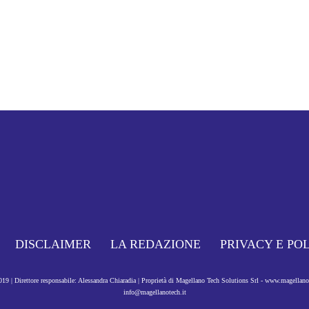
DISCLAIMER
LA REDAZIONE
PRIVACY E PO
9 | Direttore responsabile: Alessandra Chiaradia | Proprietà di Magellano Tech Solutions Srl - www.magellan
info@magellanotech.it