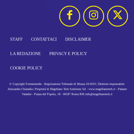
STAFF
CONTATTACI
DISCLAIMER
LA REDAZIONE
PRIVACY E POLICY
COOKIE POLICY
© Copyright FortementeIn - Registrazione Tribunale di Monza 10/2019 | Direttore responsabile:
Alessandra Chiaradia | Proprietà di Magellano Tech Solutions Srl - www.magellanotech.it - Palazzo
Valadier - Piazza del Popolo, 18 - 00187 Roma RM info@magellanotech.it