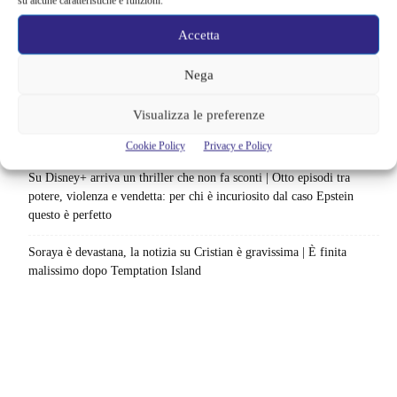
su alcune caratteristiche e funzioni.
Uno splendido errore 3 arriva su Netflix, l’ora esatta del debutto in
italia: quando saranno disponibili gli episodi
Accetta
Agosto 2026 si accende in streaming | Oltre 40 serie tra grandi ritorni
Nega
e debutti: gli appuntamenti da non perdere
Visualizza le preferenze
Film Marvel in ordine cronologico | Come guardare film e serie del
MCU: la sequenza giusta fino a Brand New Day
Cookie Policy
Privacy e Policy
Su Disney+ arriva un thriller che non fa sconti | Otto episodi tra
potere, violenza e vendetta: per chi è incuriosito dal caso Epstein
questo è perfetto
Soraya è devastana, la notizia su Cristian è gravissima | È finita
malissimo dopo Temptation Island