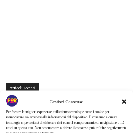
Articoli recenti
Netflix saluta 16 titoli ad agosto 2026 | 3 serie e 13 film lasciano il
Gestisci Consenso
catalogo: le date da segnare per l’ultimo rewatch
Per fornire le migliori esperienze, utilizziamo tecnologie come i cookie per
memorizzare e/o accedere alle informazioni del dispositivo. Il consenso a queste
Netflix indaga sul lato oscuro del pollo fritto | Mo Gilligan affronta
tecnologie ci permetterà di elaborare dati come il comportamento di navigazione o ID
84 pasti in 28 giorni: da guardare subito
unici su questo sito. Non acconsentire o ritirare il consenso può influire negativamente