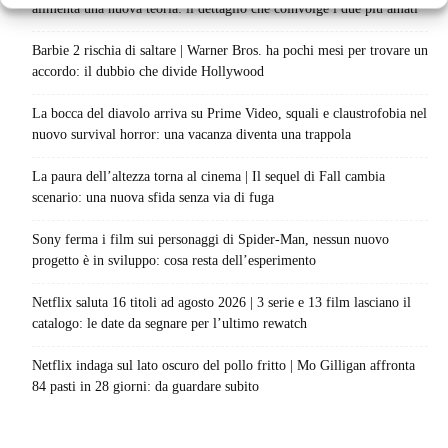
alimenta una nuova teoria: il dettaglio che coinvolge i due più amati
Barbie 2 rischia di saltare | Warner Bros. ha pochi mesi per trovare un
accordo: il dubbio che divide Hollywood
La bocca del diavolo arriva su Prime Video, squali e claustrofobia nel
nuovo survival horror: una vacanza diventa una trappola
La paura dell’altezza torna al cinema | Il sequel di Fall cambia
scenario: una nuova sfida senza via di fuga
Sony ferma i film sui personaggi di Spider-Man, nessun nuovo
progetto è in sviluppo: cosa resta dell’esperimento
Netflix saluta 16 titoli ad agosto 2026 | 3 serie e 13 film lasciano il
catalogo: le date da segnare per l’ultimo rewatch
Netflix indaga sul lato oscuro del pollo fritto | Mo Gilligan affronta
84 pasti in 28 giorni: da guardare subito