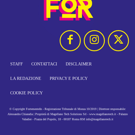
STAFF
CONTATTACI
DISCLAIMER
LA REDAZIONE
PRIVACY E POLICY
COOKIE POLICY
© Copyright FortementeIn - Registrazione Tribunale di Monza 10/2019 | Direttore responsabile:
Alessandra Chiaradia | Proprietà di Magellano Tech Solutions Srl - www.magellanotech.it - Palazzo
Valadier - Piazza del Popolo, 18 - 00187 Roma RM info@magellanotech.it