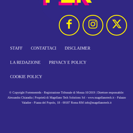
STAFF
CONTATTACI
DISCLAIMER
LA REDAZIONE
PRIVACY E POLICY
COOKIE POLICY
© Copyright FortementeIn - Registrazione Tribunale di Monza 10/2019 | Direttore responsabile:
Alessandra Chiaradia | Proprietà di Magellano Tech Solutions Srl - www.magellanotech.it - Palazzo
Valadier - Piazza del Popolo, 18 - 00187 Roma RM info@magellanotech.it