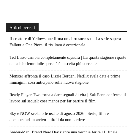
Articoli recenti
Il creatore di Yellowstone firma un altro successo | La serie supera
Fallout e One Piece: il risultato è eccezionale
Ted Lasso cambia completamente squadra | La quarta stagione riparte
dal calcio femminile: perché è la scelta più coerente
Monster affronta il caso Lizzie Borden, Netflix svela data e prime
immagini: cosa anticipano sulla nuova stagione
Ready Player Two torna a dare segnali di vita | Zak Penn conferma il
lavoro sul sequel: cosa manca per far partire il film
Sky e NOW svelano le uscite di agosto 2026 | Serie, film e
documentari in arrivo: i titoli da non perdere
Spider-Man: Brand New Day riapre una vecchia ferita | Il finale