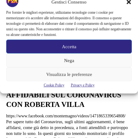
Gestisci Consenso
Per fornire le migliori esperienze, utilizziamo tecnologie come i cookie per
memorizzare e/o accedere alle informazioni del dispositivo. Il consenso a queste
tecnologie ci permetterà di elaborare dati come il comportamento di navigazione o ID
unici su questo sito. Non acconsentire o ritirare il consenso può influire negativamente
su alcune caratteristiche e funzioni.
Accetta
Nega
News
MONTEMAGNO:
Visualizza le preferenze
AGGIORNAMENTI E NOTIZIE
Cookie Policy
Privacy e Policy
AFFIDABILI SUL CORONAVIRUS
CON ROBERTA VILLA
https://www.facebook.com/montemagno/videos/1471865339654808/
Per sapere tutto del Coronavirus, sugli ultimi aggiornamenti, è bene
affidarsi, come già detto in precedenza, a fonti attendibili e purtroppo
non tutte lo sono. In questi giorni sto tenendo monitoriato il profilo