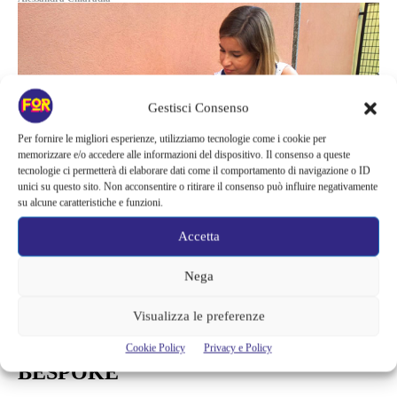
Gestisci Consenso
Per fornire le migliori esperienze, utilizziamo tecnologie come i cookie per
memorizzare e/o accedere alle informazioni del dispositivo. Il consenso a queste
tecnologie ci permetterà di elaborare dati come il comportamento di navigazione o ID
unici su questo sito. Non acconsentire o ritirare il consenso può influire negativamente
su alcune caratteristiche e funzioni.
Accetta
Nega
Libri
FRANCI BOOK EXPRESS – LA
Visualizza le preferenze
LIBRAIA A DOMICILIO PER LIBRI
Cookie Policy
Privacy e Policy
BESPOKE