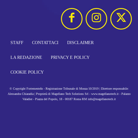
STAFF
CONTATTACI
DISCLAIMER
LA REDAZIONE
PRIVACY E POLICY
COOKIE POLICY
© Copyright FortementeIn - Registrazione Tribunale di Monza 10/2019 | Direttore responsabile:
Alessandra Chiaradia | Proprietà di Magellano Tech Solutions Srl - www.magellanotech.it - Palazzo
Valadier - Piazza del Popolo, 18 - 00187 Roma RM info@magellanotech.it