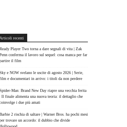
Articoli recenti
Ready Player Two torna a dare segnali di vita | Zak
Penn conferma il lavoro sul sequel: cosa manca per far
partire il film
Sky e NOW svelano le uscite di agosto 2026 | Serie,
film e documentari in arrivo: i titoli da non perdere
Spider-Man: Brand New Day riapre una vecchia ferita
| Il finale alimenta una nuova teoria: il dettaglio che
coinvolge i due più amati
Barbie 2 rischia di saltare | Warner Bros. ha pochi mesi
per trovare un accordo: il dubbio che divide
Hollywood