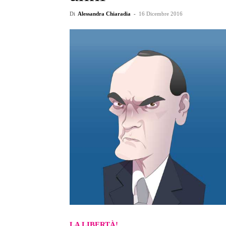
Di
Alessandra Chiaradia
-
16 Dicembre 2016
LA LIBERTÀ!