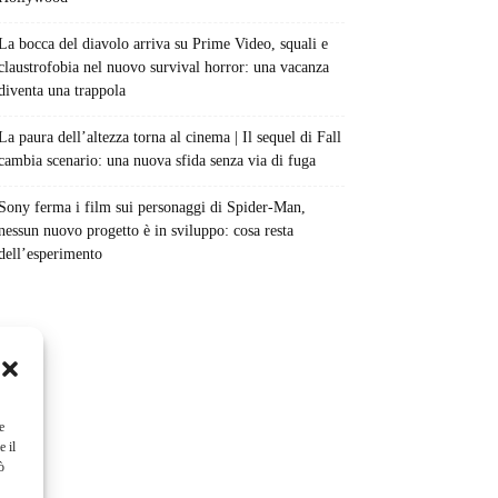
La bocca del diavolo arriva su Prime Video, squali e
claustrofobia nel nuovo survival horror: una vacanza
diventa una trappola
La paura dell’altezza torna al cinema | Il sequel di Fall
cambia scenario: una nuova sfida senza via di fuga
Sony ferma i film sui personaggi di Spider-Man,
nessun nuovo progetto è in sviluppo: cosa resta
dell’esperimento
e
e il
ò