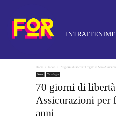
INTRATTENIM
Home
News
70 giorni di libertà: il regalo di Sara Assicuraz
News
Tecnologia
70 giorni di libertà
Assicurazioni per f
anni