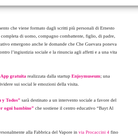
mento che viene formato dagli scritti più personali di Ernesto
 completa di uomo, compagno combattente, figlio, di padre,
arrativo emergono anche le domande che Che Guevara poneva
ontro l’ingiustizia sociale e la rinuncia agli affetti e a una vita
a
App gratuita
realizzata dalla startup
Enjoymuseum
; una
ividere sui social le emozioni della visita.
 y Todos
”
sarà destinato a un intervento sociale a favore del
er ogni bambino”
che sostiene il centro educativo “Bayt Al
personalmente alla Fabbrica del Vapore in
via Procaccini 4
fino