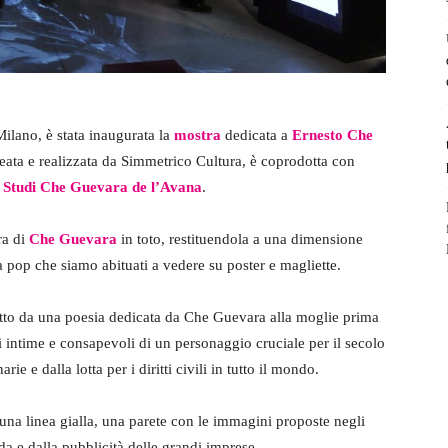
ilano, è stata inaugurata la
mostra
dedicata a
Ernesto Che
eata e realizzata da Simmetrico Cultura, è coprodotta con
 Studi Che Guevara de l’Avana
.
ra di
Che Guevara
in toto, restituendola a una dimensione
na pop che siamo abituati a vedere su poster e magliette.
tratto da una poesia dedicata da Che Guevara alla moglie prima
i intime e consapevoli di un personaggio cruciale per il secolo
rie e dalla lotta per i diritti civili in tutto il mondo.
una linea gialla, una parete con le immagini proposte negli
a e dalla pubblicità delle grandi imprese.