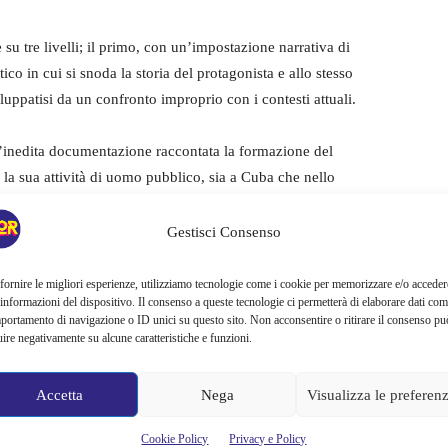
 su tre livelli; il primo, con un’impostazione narrativa di
ico in cui si snoda la storia del protagonista e allo stesso
iluppatisi da un confronto improprio con i contesti attuali.
un’inedita documentazione raccontata la formazione del
la sua attività di uomo pubblico, sia a Cuba che nello
rofondimenti dedicati ai discorsi, alle sue posizioni politiche
tuali del tempo.
Gestisci Consenso
fornire le migliori esperienze, utilizziamo tecnologie come i cookie per memorizzare e/o acceder
 informazioni del dispositivo. Il consenso a queste tecnologie ci permetterà di elaborare dati com
portamento di navigazione o ID unici su questo sito. Non acconsentire o ritirare il consenso pu
uire negativamente su alcune caratteristiche e funzioni.
Accetta
Nega
Visualizza le preferen
Guevara. Tu Y Todos
Che Guevara. Tu Y Todos
Cookie Policy
Privacy e Policy