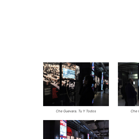
Che Guevara. Tu Y Todos
Che 