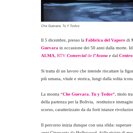
Che Guevara. Tu Y Todos
Il 5 dicembre, presso la
Fabbrica del Vapore
di M
Guevara
in occasione dei 50 anni dalla morte. Id
ALMA
,
RTV
Comercial
de
l’Avana
e dal
Centro
Si tratta di un lavoro che intende riscattare la figu
più umana, vitale e storica, lungi dalla solita ico
La mostra “
Che Guevara. Tu y Todos
“
, titolo 
della partenza per la Bolivia, restituisce immagin
scorso, caratterizzato da da forti istanze rivoluziona
Il percorso inizia dunque con una sfida: superare 
anni Cinquanta da Hollywood, dalle riviste di mod