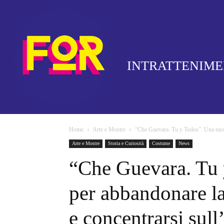
INTRATTENIM
Home
Arte e Mostre
“Che Guevara. Tu y Todos”. Una mostr
Arte e Mostre
Storia e Curiosità
Costume
News
“Che Guevara. Tu 
per abbandonare la
e concentrarsi sul