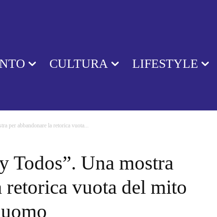
ENTO
CULTURA
LIFESTYLE
a per abbandonare la retorica vuota...
y Todos”. Una mostra
 retorica vuota del mito
l’uomo