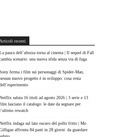
Articoli recenti
La paura dell’altezza torna al cinema | Il sequel di Fall
cambia scenario: una nuova sfida senza via di fuga
Sony ferma i film sui personaggi di Spider-Man,
nessun nuovo progetto è in sviluppo: cosa resta
dell’esperimento
Netflix saluta 16 titoli ad agosto 2026 | 3 serie e 13
film lasciano il catalogo: le date da segnare per
l’ultimo rewatch
Netflix indaga sul lato oscuro del pollo fritto | Mo
Gilligan affronta 84 pasti in 28 giorni: da guardare
subito