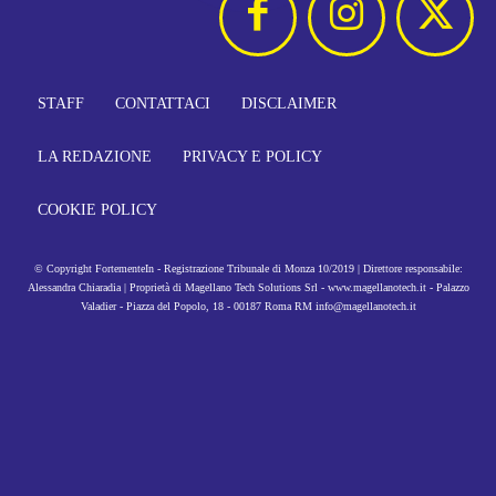
STAFF
CONTATTACI
DISCLAIMER
LA REDAZIONE
PRIVACY E POLICY
COOKIE POLICY
© Copyright FortementeIn - Registrazione Tribunale di Monza 10/2019 | Direttore responsabile:
Alessandra Chiaradia | Proprietà di Magellano Tech Solutions Srl - www.magellanotech.it - Palazzo
Valadier - Piazza del Popolo, 18 - 00187 Roma RM info@magellanotech.it