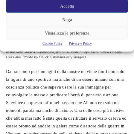
Accetta
Nega
Visualizza le preferenze
NEW ORLEANS – SEPTEMBER 1978: Muhammad Ali speaks to fans and the
Cookie Policy
Privacy e Policy
press from a boxing ring before his championship fight against Leon Spinks
at the New Orleans Superdome, which Ali won in Sept 1978 in New Orleans,
Louisiana. (Photo by Chuck Fishman/Getty Images)
Dal racconto per immagini della mostre ne viene fuori non solo
la figura di uno sportivo ma anche di un essere umano con una
coscienza politica che sapeva usare la sua immagine per
coinvolgere le masse e predicare libertà di pensiero e azione.
Si evince da questo tuffo nel passato che Ali non era solo un
uomo di parola ma anche di azione. Una delle cose più incisive
che abbia mai fatto è stata quella di rifiutare il servizio di leva ed
essere pronto ad andare in galera come disertore della guerra in
Vietnam, non riconoscendo nella violenza della guerra un mezzo