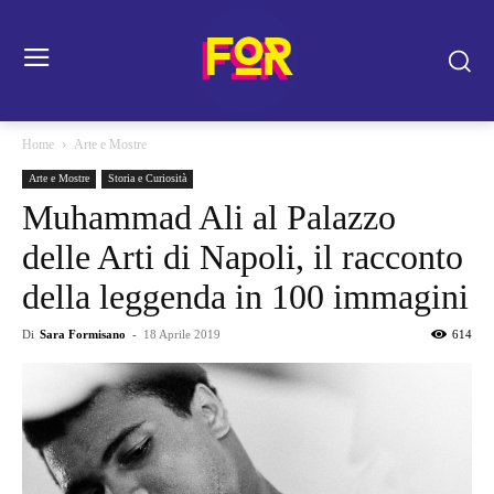
Home
Arte e Mostre
Arte e Mostre
Storia e Curiosità
Muhammad Ali al Palazzo
delle Arti di Napoli, il racconto
della leggenda in 100 immagini
Di
Sara Formisano
-
18 Aprile 2019
614