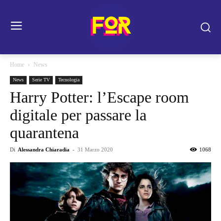
Home
News
News
Serie TV
Tecnologia
Harry Potter: l’Escape room
digitale per passare la
quarantena
Di
Alessandra Chiaradia
-
31 Marzo 2020
1068