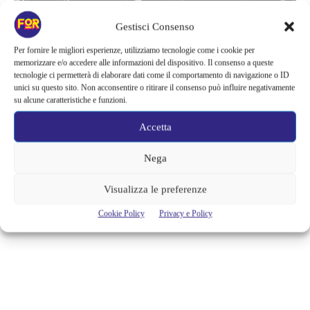
Gestisci Consenso
Per fornire le migliori esperienze, utilizziamo tecnologie come i cookie per
memorizzare e/o accedere alle informazioni del dispositivo. Il consenso a queste
tecnologie ci permetterà di elaborare dati come il comportamento di navigazione o ID
Questa
Escape room
è dedicata a Harry Potter e la pietra
unici su questo sito. Non acconsentire o ritirare il consenso può influire negativamente
su alcune caratteristiche e funzioni.
filosofale e se si vuole provare a cimentarsi
questo è il link
, alla
fine dell’avventura, che non ha nessun costo, verrà solo chiesto
Accetta
di indicare la città e nazione di provenienza dei giocatori cosi da
capire da quante e quali parti del mondo si sta giocando.
Nega
Visualizza le preferenze
TAGS
coronavirus
Covid19
Escape Room
Harry Potter
Cookie Policy
Privacy e Policy
Hogwarts
quarantena
quiz
tecnologia