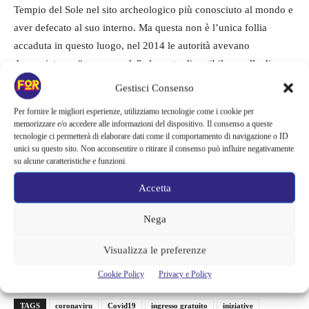
Tempio del Sole nel sito archeologico più conosciuto al mondo e
aver defecato al suo interno. Ma questa non è l’unica follia
accaduta in questo luogo, nel 2014 le autorità avevano
denunciato un “nuova moda” alquanto discutibile, quella di
fotografarsi nudi nel luogo sacro. All’epoca quattro turisti
Gestisci Consenso
americani erano stati arrestati per essersi spogliati e aver postato
Per fornire le migliori esperienze, utilizziamo tecnologie come i cookie per
poi le foto sui social. Abbiamo sperato che questa pandemia
memorizzare e/o accedere alle informazioni del dispositivo. Il consenso a queste
nella sua atrocità avesse portato anche un po’ di sale in zucca,
tecnologie ci permetterà di elaborare dati come il comportamento di navigazione o ID
unici su questo sito. Non acconsentire o ritirare il consenso può influire negativamente
maggiore consapevolezza e il desiderio di essere persone
su alcune caratteristiche e funzioni.
migliori, solo il tempo potrà dirci se è cambiato qualcosa.
Accetta
Chi vorrà visitare il Machu Picchu si dovrà attenere a precise
Nega
regole:
ingresso su prenotazione, orari prestabiliti e con visitatori
limitati, distanza di 2metri, mani disinfettate, no ad
Visualizza le preferenze
assembramenti.
Cookie Policy
Privacy e Policy
TAGS
coronaviru
Covid19
ingresso gratuito
iniziative