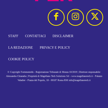
STAFF
CONTATTACI
DISCLAIMER
LA REDAZIONE
PRIVACY E POLICY
COOKIE POLICY
© Copyright FortementeIn - Registrazione Tribunale di Monza 10/2019 | Direttore responsabile:
Alessandra Chiaradia | Proprietà di Magellano Tech Solutions Srl - www.magellanotech.it - Palazzo
Valadier - Piazza del Popolo, 18 - 00187 Roma RM info@magellanotech.it