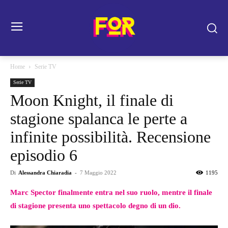
Home
Serie TV
Serie TV
Moon Knight, il finale di
stagione spalanca le perte a
infinite possibilità. Recensione
episodio 6
Di
Alessandra Chiaradia
-
7 Maggio 2022
1195
Marc Spector finalmente entra nel suo ruolo, mentre il finale
di stagione presenta uno spettacolo degno di un dio.