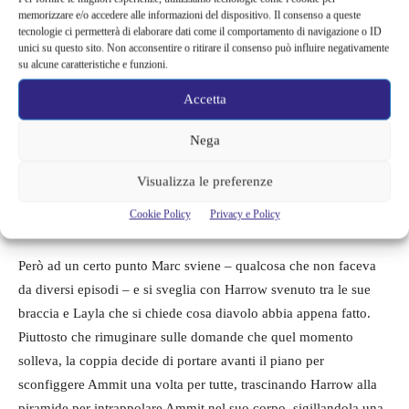
interrompono i piani di distruzione di Harrow e Ammit.
memorizzare e/o accedere alle informazioni del dispositivo. Il consenso a queste
tecnologie ci permetterà di elaborare dati come il comportamento di navigazione o ID
unici su questo sito. Non acconsentire o ritirare il consenso può influire negativamente
Il combattimento finale è brutale e pieno del miglior tipo di
su alcune caratteristiche e funzioni.
azione che la Marvel abbia da offrire
, con Layla, Marc e
Accetta
Steven che fanno squadra contro Harrow mentre Khonshu e
Ammit combattono sullo sfondo, un enorme riflesso dei loro
Nega
avatar. Tutti e tre (quattro?) gli avatar sono ugualmente abbinati.
Per un breve momento si ha la percezione che tutto possa essere
Visualizza le preferenze
perduto, dopo che Marc fa un passo falso cruciale e Harrow lo
Cookie Policy
Privacy e Policy
mette all’angolo, quasi rubandogli l’anima.
Però ad un certo punto Marc sviene – qualcosa che non faceva
da diversi episodi – e si sveglia con Harrow svenuto tra le sue
braccia e Layla che si chiede cosa diavolo abbia appena fatto.
Piuttosto che rimuginare sulle domande che quel momento
solleva, la coppia decide di portare avanti il piano per
sconfiggere Ammit una volta per tutte, trascinando Harrow alla
piramide per intrappolare Ammit nel suo corpo, sigillandola una