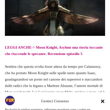
LEGGI ANCHE->
Moon Knight, Asylum una storia toccante
che riaccende le speranze. Recensione episodio 5
Sembra che questa svolta fosse attesa da tempo per Calamawy,
che ha portato Moon Knight sulle spalle tanto quanto Isaac,
guadagnandosi un posto nel canone dei supereroi e staccandosi
dalle radici che la legano a Marlene Alraune, l’amore mortale di
Marc nei fumetti. Lei è un’eroina incredibile, mistica e tosta, ed è
esattamente ciò di cui Marc ha bisogno mentre inizia la resa dei
Gestisci Consenso
conti finale contro Harrow, un terzo paio di mani mentre
Per fornire le migliori esperienze, utilizziamo tecnologie come i cookie per