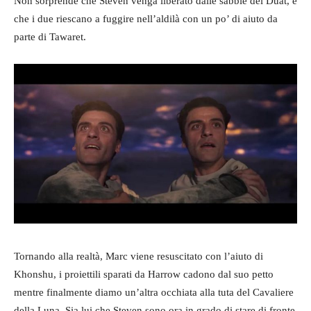
Non sorprende che Steven venga liberato dalle sabbie del Duat, e
che i due riescano a fuggire nell’aldilà con un po’ di aiuto da
parte di Tawaret.
Tornando alla realtà, Marc viene resuscitato con l’aiuto di
Khonshu, i proiettili sparati da Harrow cadono dal suo petto
mentre finalmente diamo un’altra occhiata alla tuta del Cavaliere
della Luna. Sia lui che Steven sono ora in grado di stare di fronte