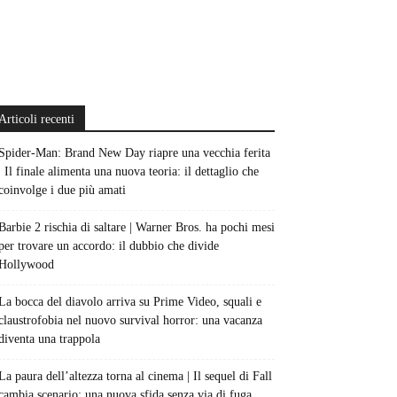
Articoli recenti
Spider-Man: Brand New Day riapre una vecchia ferita
| Il finale alimenta una nuova teoria: il dettaglio che
coinvolge i due più amati
Barbie 2 rischia di saltare | Warner Bros. ha pochi mesi
per trovare un accordo: il dubbio che divide
Hollywood
La bocca del diavolo arriva su Prime Video, squali e
claustrofobia nel nuovo survival horror: una vacanza
diventa una trappola
La paura dell’altezza torna al cinema | Il sequel di Fall
cambia scenario: una nuova sfida senza via di fuga