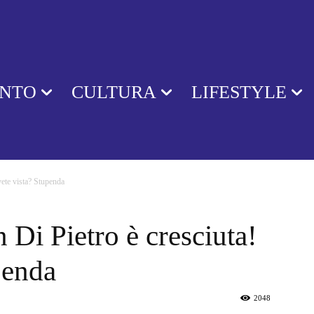
ENTO
CULTURA
LIFESTYLE
vete vista? Stupenda
 Di Pietro è cresciuta!
penda
2048