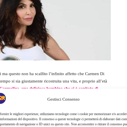
 ma questo non ha scalfito l’infinito affetto che Carmen Di
empo si sia giustamente ricostruita una vita, e proprio all’età
Carmelina, una deliziosa bambina che ci è capitato di
D’Urso, però forse non avete visto com’è cresciuta e la
Gestisci Consenso
fornire le migliori esperienze, utilizziamo tecnologie come i cookie per memorizzare e/o acceder
 informazioni del dispositivo. Il consenso a queste tecnologie ci permetterà di elaborare dati com
portamento di navigazione o ID unici su questo sito. Non acconsentire o ritirare il consenso pu