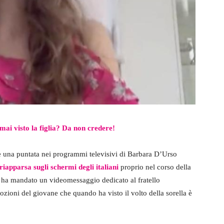
ai visto la figlia? Da non credere!
nte una puntata nei programmi televisivi di Barbara D’Urso
iapparsa sugli schermi degli italiani
proprio nel corso della
o ha mandato un videomessaggio dedicato al fratello
ozioni del giovane che quando ha visto il volto della sorella è