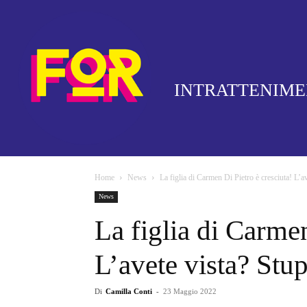
INTRATTENIM
Home
News
La figlia di Carmen Di Pietro è cresciuta! L’a
News
La figlia di Carmen
L’avete vista? Stu
Di
Camilla Conti
-
23 Maggio 2022