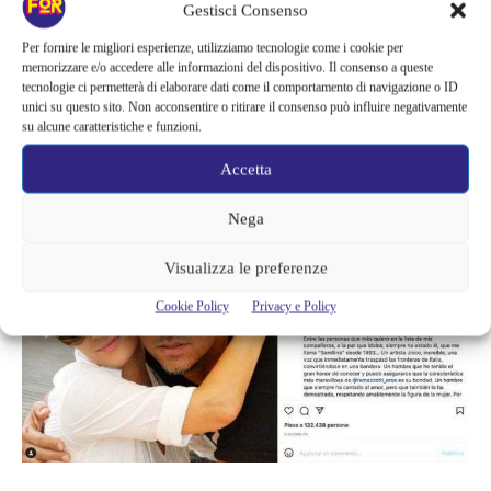
Gestisci Consenso
Una delle donne e colleghe con le quali
Eros ha un vero e
profondo rapporto di amicizia
è proprio una delle cantanti più
Per fornire le migliori esperienze, utilizziamo tecnologie come i cookie per
memorizzare e/o accedere alle informazioni del dispositivo. Il consenso a queste
famose del nostro Paese e del mondo, ultimamente l’abbiamo
tecnologie ci permetterà di elaborare dati come il comportamento di navigazione o ID
anche vita alla conduzione dell’Eurovision 2022, non ci si può
unici su questo sito. Non acconsentire o ritirare il consenso può influire negativamente
su alcune caratteristiche e funzioni.
sbagliare, stiamo parlando proprio di lei,
la divina Laura
Pausini.
Accetta
Nega
Visualizza le preferenze
Cookie Policy
Privacy e Policy