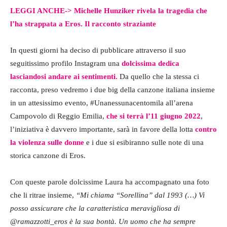
LEGGI ANCHE->
Michelle Hunziker rivela la tragedia che
l’ha strappata a Eros. Il racconto straziante
In questi giorni ha deciso di pubblicare attraverso il suo
seguitissimo profilo Instagram una
dolcissima dedica
lasciandosi andare ai sentimenti.
Da quello che la stessa ci
racconta, preso vedremo i due big della canzone italiana insieme
in un attesissimo evento, #Unanessunacentomila all’arena
Campovolo di Reggio Emilia,
che si terrà l’11 giugno 2022
,
l’iniziativa è davvero importante, sarà in favore della lotta
contro
la violenza sulle donne
e i due si esibiranno sulle note di una
storica canzone di Eros.
Con queste parole dolcissime Laura ha accompagnato una foto
che li ritrae insieme,
“Mi chiama “Sorellina” dal 1993 (…) Vi
posso assicurare che la caratteristica meravigliosa di
@ramazzotti_eros è la sua bontà. Un uomo che ha sempre