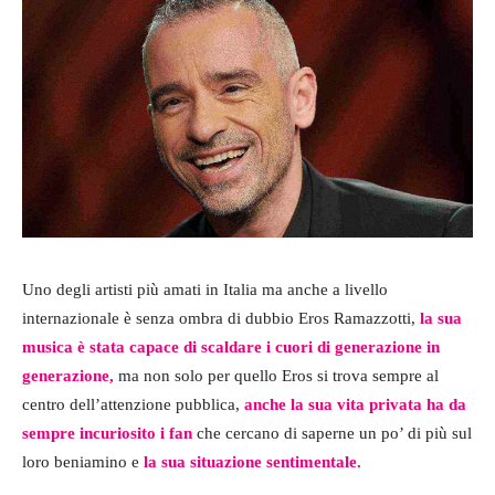
Uno degli artisti più amati in Italia ma anche a livello
internazionale è senza ombra di dubbio Eros Ramazzotti,
la sua
musica è stata capace di scaldare i cuori di generazione in
generazione,
ma non solo per quello Eros si trova sempre al
centro dell’attenzione pubblica,
anche la sua vita privata ha da
sempre incuriosito i fan
che cercano di saperne un po’ di più sul
loro beniamino e
la sua situazione sentimentale.