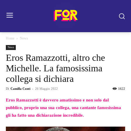
Home
News
News
Eros Ramazzotti, altro che
Michelle. La famosissima
collega si dichiara
Di
Camilla Conti
-
26 Maggio 2022
1622
Eros Ramazzotti è davvero amatissimo e non solo dal
pubblico, proprio una sua collega, una cantante famosissima
gli ha fatto una dichiarazione incredibile.