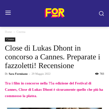
Home
Cinema
Cinema
Close di Lukas Dhont in
concorso a Cannes. Preparate i
fazzoletti! Recensione
Di
Sara Formisano
-
29 Maggio 2022
783
Tra i film in concorso nella 75a edizione del Festival di
Cannes, Close di Lukas Dhont è sicuramente quello che più ha
commosso la platea.