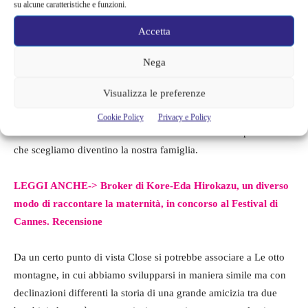
su alcune caratteristiche e funzioni.
Accetta
Come ho più volte detto, mi sembra che il tema non dichiarato di
questa edizione del Festival di Cannes fosse la famiglia,
Nega
tradizionale o no, in tutte le sue forme e anche in questo caso
Visualizza le preferenze
abbiamo uno scorcio sulla famiglia, su quanto i genitori
conoscano i propri figli e sulle relazioni che ogni persona
Cookie Policy
Privacy e Policy
stabilisce al di fuori del nucleo familiare e di come le persone
che scegliamo diventino la nostra famiglia.
LEGGI ANCHE->
Broker di Kore-Eda Hirokazu, un diverso
modo di raccontare la maternità, in concorso al Festival di
Cannes. Recensione
Da un certo punto di vista Close si potrebbe associare a Le otto
montagne, in cui abbiamo svilupparsi in maniera simile ma con
declinazioni differenti la storia di una grande amicizia tra due