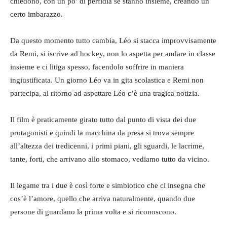
chiedono, con un po’ di perfidia se stanno insieme, creando un
certo imbarazzo.
Da questo momento tutto cambia, Léo si stacca improvvisamente
da Remi, si iscrive ad hockey, non lo aspetta per andare in classe
insieme e ci litiga spesso, facendolo soffrire in maniera
ingiustificata. Un giorno Léo va in gita scolastica e Remi non
partecipa, al ritorno ad aspettare Léo c’è una tragica notizia.
Il film è praticamente girato tutto dal punto di vista dei due
protagonisti e quindi la macchina da presa si trova sempre
all’altezza dei tredicenni, i primi piani, gli sguardi, le lacrime,
tante, forti, che arrivano allo stomaco, vediamo tutto da vicino.
Il legame tra i due è così forte e simbiotico che ci insegna che
cos’è l’amore, quello che arriva naturalmente, quando due
persone di guardano la prima volta e si riconoscono.