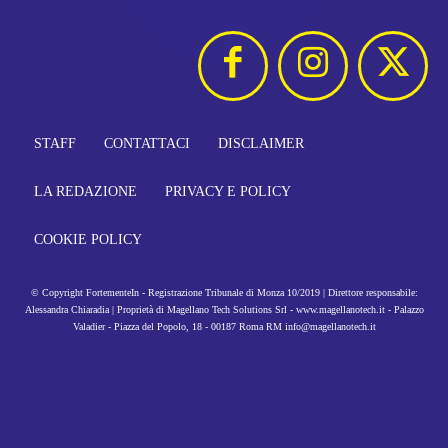
STAFF
CONTATTACI
DISCLAIMER
LA REDAZIONE
PRIVACY E POLICY
COOKIE POLICY
© Copyright FortementeIn - Registrazione Tribunale di Monza 10/2019 | Direttore responsabile:
Alessandra Chiaradia | Proprietà di Magellano Tech Solutions Srl - www.magellanotech.it - Palazzo
Valadier - Piazza del Popolo, 18 - 00187 Roma RM info@magellanotech.it