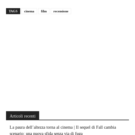
TAGS
cinema
film
recensione
Articoli recenti
La paura dell’altezza torna al cinema | Il sequel di Fall cambia
scenario: una nuova sfida senza via di fuga