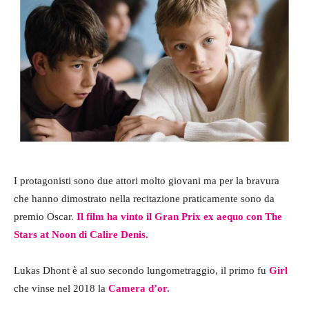
I protagonisti sono due attori molto giovani ma per la bravura
che hanno dimostrato nella recitazione praticamente sono da
premio Oscar.
Il film ha vinto il Gran Prix ex aequo con The
Stars at Noon di Calire Denis.
Lukas Dhont è al suo secondo lungometraggio, il primo fu
Girl
che vinse nel 2018 la
Camera d’or.