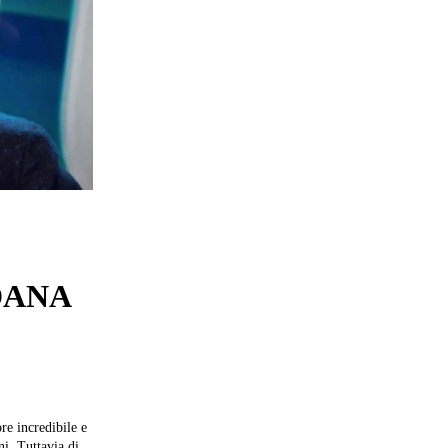
DANA
re incredibile e
ni. Tuttavia di