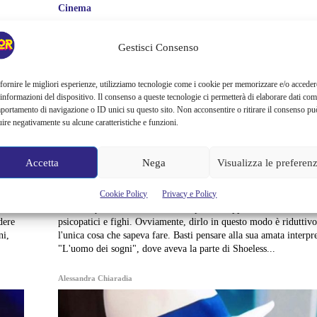
Cinema
RICORDANDO RAY LIO
Gestisci Consenso
CHE HA INTERPRETAT
fornire le migliori esperienze, utilizziamo tecnologie come i cookie per memorizzare e/o acceder
PERSONAGGI DEL LAT
 informazioni del dispositivo. Il consenso a queste tecnologie ci permetterà di elaborare dati com
portamento di navigazione o ID unici su questo sito. Non acconsentire o ritirare il consenso pu
uire negativamente su alcune caratteristiche e funzioni.
OSCURO CON UNO STI
INDELEBILE
Accetta
Nega
Visualizza le preferen
Cookie Policy
Privacy e Policy
 un
Ray Liotta, morto a soli 67 anni, è stato un grande attore che no
osse
nessuno quando si trattava di interpretare teppisti, furfanti, masc
psicopatici e fighi. Ovviamente, dirlo in questo modo è riduttivo, perché non era
ni,
l'unica cosa che sapeva fare. Basti pensare alla sua amata interpr
"L'uomo dei sogni", dove aveva la parte di Shoeless...
Alessandra Chiaradia