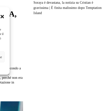
Soraya è devastana, la notizia su Cristian è
gravissima | È finita malissimo dopo Temptation
TTA,
Island
O
e
O
e il
ò
LE
ze
n era secondo a
alzoni,
etazione in