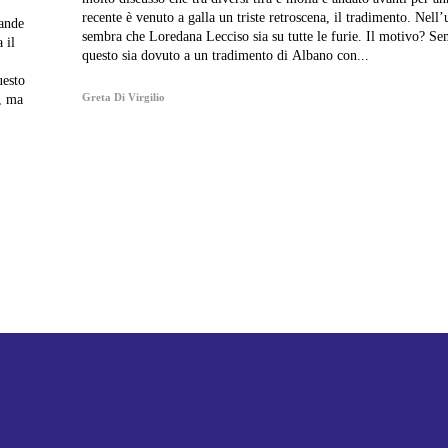
recente è venuto a galla un triste retroscena, il tradimento. Nell’ultimo periodo
rande
sembra che Loredana Lecciso sia su tutte le furie. Il motivo? Se
 il
questo sia dovuto a un tradimento di Albano con...
uesto
Greta Di Virgilio
i, ma