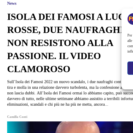
News
ISOLA DEI FAMOSI A LUCI
ROSSE, DUE NAUFRAGHI
Per 
NON RESISTONO ALLA
alle
com
infl
PASSIONE. IL VIDEO
CLAMOROSO
Sull’Isola dei Famosi 2022 un nuovo scandalo, i due naufraghi continuano
tira e molla in una relazione davvero turbolenta, ma la confessione a luci r
non lascia dubbi. All’Isola dei Famosi ormai lo abbiamo capito, può succedere
davvero di tutto, nelle ultime settimane abbiamo assistito a terribili infortu
eliminazioni, scandali e chi più ne ha più ne metta, ancora...
Camilla Conti