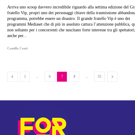
Arriva uno scoop davvero incredibile riguardo alla settima edizione del G
fratello Vip, propri uno dei personaggi chiave della trasmissione abbandona
programma, potrebbe essere un disastro. Il grande fratello Vip è uno dei
programmi Mediaset che di più in assoluto cattura l’attenzione pubblica, q
non soltanto per i concorrenti che suscitano forte interesse tra gli spettator
anche per...
Camilla Conti
...
...
1
6
7
8
55