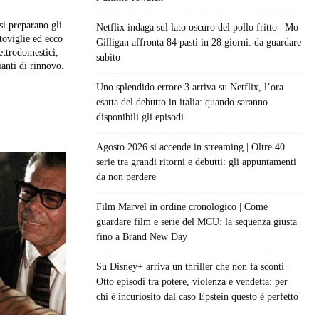
Netflix indaga sul lato oscuro del pollo fritto | Mo
stoviglie ed ecco
Gilligan affronta 84 pasti in 28 giorni: da guardare
ettrodomestici,
subito
ianti di rinnovo.
Uno splendido errore 3 arriva su Netflix, l’ora
esatta del debutto in italia: quando saranno
disponibili gli episodi
Agosto 2026 si accende in streaming | Oltre 40
serie tra grandi ritorni e debutti: gli appuntamenti
da non perdere
Film Marvel in ordine cronologico | Come
guardare film e serie del MCU: la sequenza giusta
fino a Brand New Day
Su Disney+ arriva un thriller che non fa sconti |
Otto episodi tra potere, violenza e vendetta: per
chi è incuriosito dal caso Epstein questo è perfetto