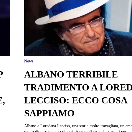
News
P
ALBANO TERRIBILE
TRADIMENTO A LORE
,
LECCISO: ECCO COSA
SAPPIAMO
Albano e Loredana Lecciso, una storia molto travagliata, un amo
molto discusso che tra diversi tira e molla è andato avanti per an