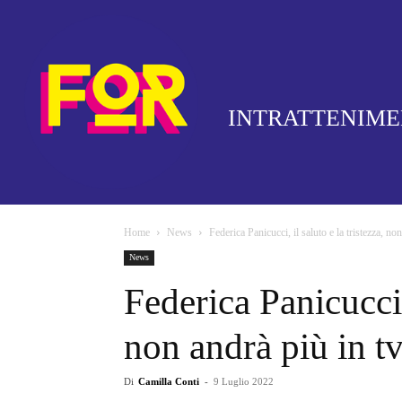
INTRATTENIM
Home
News
Federica Panicucci, il saluto e la tristezza, no
News
Federica Panicucci, 
non andrà più in t
Di
Camilla Conti
-
9 Luglio 2022