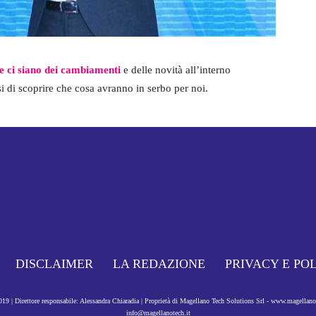
he ci siano dei cambiamenti
e delle novità all’interno
i di scoprire che cosa avranno in serbo per noi.
DISCLAIMER
LA REDAZIONE
PRIVACY E PO
9 | Direttore responsabile: Alessandra Chiaradia | Proprietà di Magellano Tech Solutions Srl - www.magellan
info@magellanotech.it