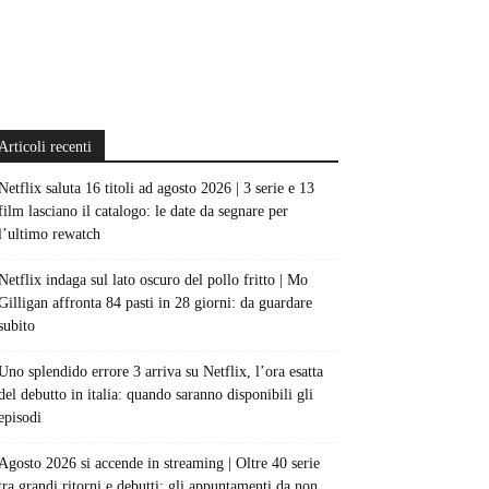
Articoli recenti
Netflix saluta 16 titoli ad agosto 2026 | 3 serie e 13
film lasciano il catalogo: le date da segnare per
l’ultimo rewatch
Netflix indaga sul lato oscuro del pollo fritto | Mo
Gilligan affronta 84 pasti in 28 giorni: da guardare
subito
Uno splendido errore 3 arriva su Netflix, l’ora esatta
del debutto in italia: quando saranno disponibili gli
episodi
Agosto 2026 si accende in streaming | Oltre 40 serie
tra grandi ritorni e debutti: gli appuntamenti da non