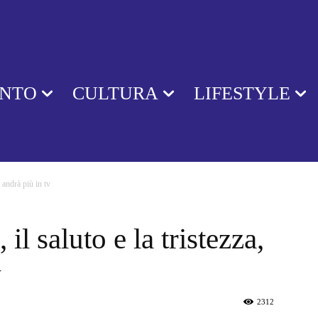
ENTO
CULTURA
LIFESTYLE
n andrà più in tv
il saluto e la tristezza,
v
2312