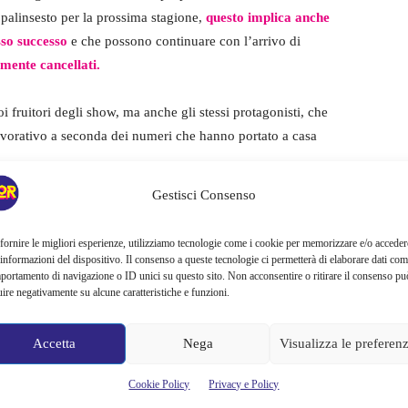
 palinsesto per la prossima stagione,
questo implica anche
so successo
e che possono continuare con l’arrivo di
mente cancellati.
i fruitori degli show, ma anche gli stessi protagonisti, che
lavorativo a seconda dei numeri che hanno portato a casa
Gestisci Consenso
 nel suo lavoro
, in ogni caso a parlare sono sempre i numeri.
pi è proprio che
‘Mattino Cinque’, infatti, non andrà più in
fornire le migliori esperienze, utilizziamo tecnologie come i cookie per memorizzare e/o acceder
ta ha salutato tutti gli spettatori
ringraziandoli del calore e
 informazioni del dispositivo. Il consenso a queste tecnologie ci permetterà di elaborare dati com
portamento di navigazione o ID unici su questo sito. Non acconsentire o ritirare il consenso pu
uire negativamente su alcune caratteristiche e funzioni.
Accetta
Nega
Visualizza le preferen
Cookie Policy
Privacy e Policy