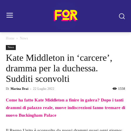
Home
News
News
Kate Middleton in ‘carcere’,
dramma per la duchessa.
Sudditi sconvolti
Di
Marina Drai
-
22 Luglio 2022
1558
Come ha fatto Kate Middleton a finire in galera? Dopo i tanti
drammi di palazzo reale, nuove indiscrezioni fanno tremare di
nuovo Buckingham Palace
Il Regno Unito è sconvolto da nuovi drammi quasi ogni giorno: