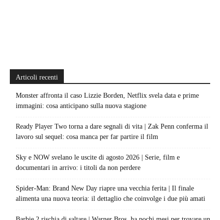
Articoli recenti
Monster affronta il caso Lizzie Borden, Netflix svela data e prime
immagini: cosa anticipano sulla nuova stagione
Ready Player Two torna a dare segnali di vita | Zak Penn conferma il
lavoro sul sequel: cosa manca per far partire il film
Sky e NOW svelano le uscite di agosto 2026 | Serie, film e
documentari in arrivo: i titoli da non perdere
Spider-Man: Brand New Day riapre una vecchia ferita | Il finale
alimenta una nuova teoria: il dettaglio che coinvolge i due più amati
Barbie 2 rischia di saltare | Warner Bros. ha pochi mesi per trovare un