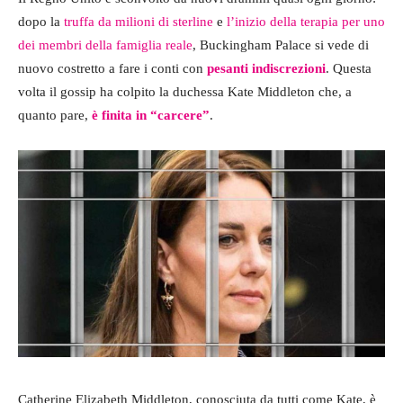
dopo la
truffa da milioni di sterline
e
l’inizio della terapia per uno
dei membri della famiglia reale
, Buckingham Palace si vede di
nuovo costretto a fare i conti con
pesanti indiscrezioni
. Questa
volta il gossip ha colpito la duchessa Kate Middleton che, a
quanto pare,
è finita in “carcere”
.
Catherine Elizabeth Middleton, conosciuta da tutti come Kate, è