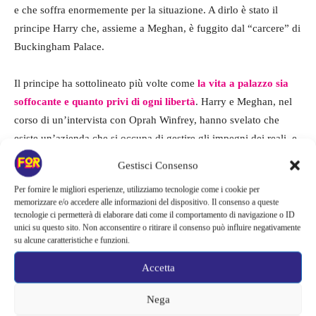
e che soffra enormemente per la situazione. A dirlo è stato il
principe Harry che, assieme a Meghan, è fuggito dal “carcere” di
Buckingham Palace.
Il principe ha sottolineato più volte come
la vita a palazzo sia
soffocante e quanto privi di ogni libertà
. Harry e Meghan, nel
corso di un’intervista con Oprah Winfrey, hanno svelato che
esiste un’azienda che si occupa di gestire gli impegni dei reali, e
ogni giornata è programmata al dettaglio.
Gestisci Consenso
Per fornire le migliori esperienze, utilizziamo tecnologie come i cookie per
memorizzare e/o accedere alle informazioni del dispositivo. Il consenso a queste
tecnologie ci permetterà di elaborare dati come il comportamento di navigazione o ID
unici su questo sito. Non acconsentire o ritirare il consenso può influire negativamente
su alcune caratteristiche e funzioni.
Accetta
Nega