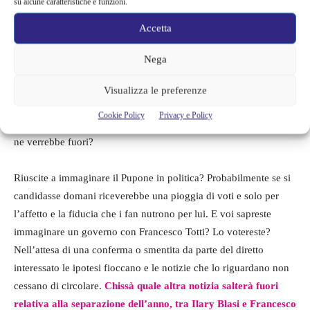
su alcune caratteristiche e funzioni.
Accetta
Nega
Messa in questi termini la questione pare proprio un gioco di
ruolo per assurdo volto a mettere l’ex marito e l’ex moglie l’uno
Visualizza le preferenze
contro l’altra come le pedine di una scacchiera. Ma se questa
Cookie Policy
Privacy e Policy
improbabile ipotesi si realizzasse cosa accadrebbe? Che governo
ne verrebbe fuori?
Riuscite a immaginare il Pupone in politica? Probabilmente se si
candidasse domani riceverebbe una pioggia di voti e solo per
l’affetto e la fiducia che i fan nutrono per lui. E voi sapreste
immaginare un governo con Francesco Totti? Lo votereste?
Nell’attesa di una conferma o smentita da parte del diretto
interessato le ipotesi fioccano e le notizie che lo riguardano non
cessano di circolare.
Chissà quale altra notizia salterà fuori
relativa alla separazione dell’anno, tra Ilary Blasi e Francesco