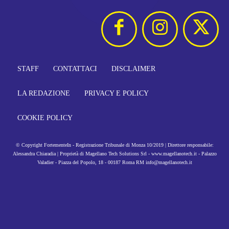
STAFF
CONTATTACI
DISCLAIMER
LA REDAZIONE
PRIVACY E POLICY
COOKIE POLICY
© Copyright FortementeIn - Registrazione Tribunale di Monza 10/2019 | Direttore responsabile:
Alessandra Chiaradia | Proprietà di Magellano Tech Solutions Srl - www.magellanotech.it - Palazzo
Valadier - Piazza del Popolo, 18 - 00187 Roma RM info@magellanotech.it