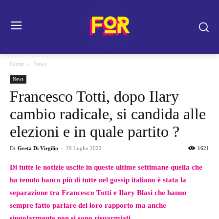
Home
News
News
Francesco Totti, dopo Ilary
cambio radicale, si candida alle
elezioni e in quale partito ?
Di
Greta Di Virgilio
-
29 Luglio 2022
1621
Di tutte le notizie uscite in queste ultime settimane quella che
ha tenuto banco più di tutte nel gossip italiano è stata la
separazione tra Francesco Totti e Ilary Blasi che hanno
sempre fatto parlare del loro rapporto ma anche
singolarmente non si sono risparmiati.