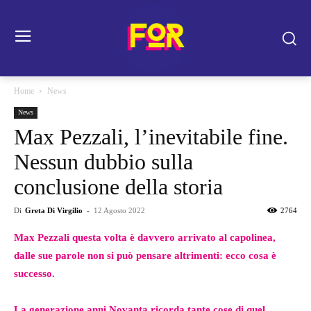
Home
News
News
Max Pezzali, l’inevitabile fine.
Nessun dubbio sulla
conclusione della storia
Di
Greta Di Virgilio
-
12 Agosto 2022
2764
Max Pezzali questa volta è davvero arrivato al capolinea,
dalle sue parole non si può pensare altrimenti: ecco cosa è
successo.
La generazione anni Novanta ricorda tante cose di quel