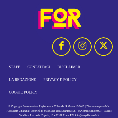
STAFF
CONTATTACI
DISCLAIMER
LA REDAZIONE
PRIVACY E POLICY
COOKIE POLICY
© Copyright FortementeIn - Registrazione Tribunale di Monza 10/2019 | Direttore responsabile:
Alessandra Chiaradia | Proprietà di Magellano Tech Solutions Srl - www.magellanotech.it - Palazzo
Valadier - Piazza del Popolo, 18 - 00187 Roma RM info@magellanotech.it