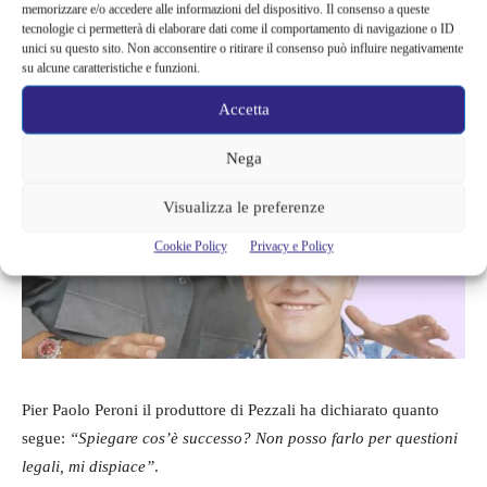
memorizzare e/o accedere alle informazioni del dispositivo. Il consenso a queste
Dopo decenni dall’inizio della loro amicizia e del sodalizio
tecnologie ci permetterà di elaborare dati come il comportamento di navigazione o ID
artistico sembra che il rapporto tra Max Pezzali e Claudio
unici su questo sito. Non acconsentire o ritirare il consenso può influire negativamente
Cecchetto si sia rotto per sempre, ma quali sono le motivazioni?
su alcune caratteristiche e funzioni.
Accetta
Nega
Visualizza le preferenze
Cookie Policy
Privacy e Policy
Pier Paolo Peroni il produttore di Pezzali ha dichiarato quanto
segue:
“Spiegare cos’è successo? Non posso farlo per questioni
legali, mi dispiace”
.