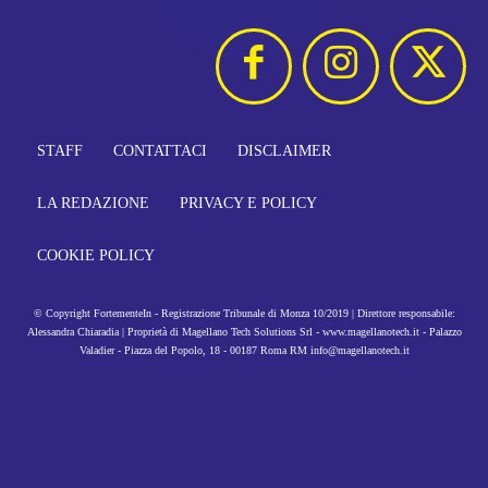
STAFF
CONTATTACI
DISCLAIMER
LA REDAZIONE
PRIVACY E POLICY
COOKIE POLICY
© Copyright FortementeIn - Registrazione Tribunale di Monza 10/2019 | Direttore responsabile:
Alessandra Chiaradia | Proprietà di Magellano Tech Solutions Srl - www.magellanotech.it - Palazzo
Valadier - Piazza del Popolo, 18 - 00187 Roma RM info@magellanotech.it