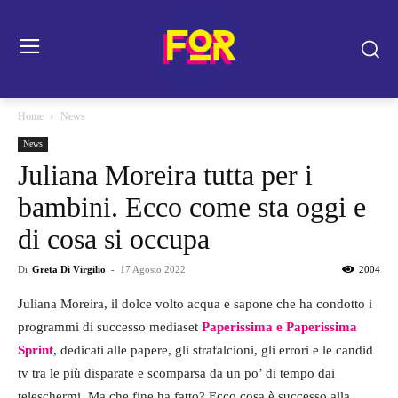
Home
News
News
Juliana Moreira tutta per i
bambini. Ecco come sta oggi e
di cosa si occupa
Di
Greta Di Virgilio
-
17 Agosto 2022
2004
Juliana Moreira, il dolce volto acqua e sapone che ha condotto i
programmi di successo mediaset
Paperissima e Paperissima
Sprint
, dedicati alle papere, gli strafalcioni, gli errori e le candid
tv tra le più disparate e scomparsa da un po’ di tempo dai
teleschermi. Ma che fine ha fatto? Ecco cosa è successo alla