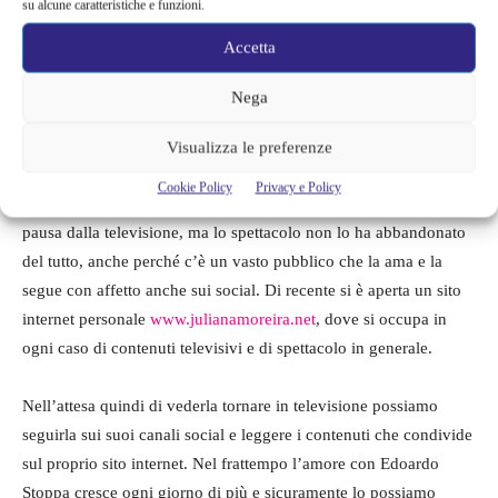
su alcune caratteristiche e funzioni.
Accetta
Nega
Visualizza le preferenze
Oggi la famiglia vive a Milano e Juliana si dedica soprattutto al
Cookie Policy
Privacy e Policy
marito e ai figli, sembra infatti essersi presa una bella lunga
pausa dalla televisione, ma lo spettacolo non lo ha abbandonato
del tutto, anche perché c’è un vasto pubblico che la ama e la
segue con affetto anche sui social. Di recente si è aperta un sito
internet personale
www.julianamoreira.net
, dove si occupa in
ogni caso di contenuti televisivi e di spettacolo in generale.
Nell’attesa quindi di vederla tornare in televisione possiamo
seguirla sui suoi canali social e leggere i contenuti che condivide
sul proprio sito internet. Nel frattempo l’amore con Edoardo
Stoppa cresce ogni giorno di più e sicuramente lo possiamo