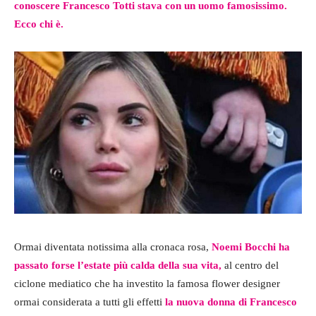
conoscere Francesco Totti stava con un uomo famosissimo.
Ecco chi è.
Ormai diventata notissima alla cronaca rosa,
Noemi Bocchi ha
passato forse l’estate più calda della sua vita,
al centro del
ciclone mediatico che ha investito la famosa flower designer
ormai considerata a tutti gli effetti
la nuova donna di Francesco