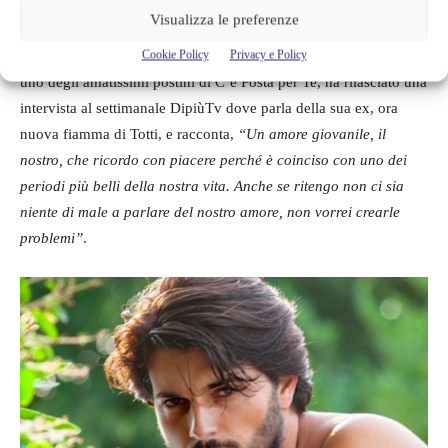
capito di chi stiamo parlando?
Visualizza le preferenze
Cookie Policy
Privacy e Policy
Ovviamente di Gianfranco Apicerni, proprio lui,
che adesso è
uno degli amatissimi postini di C’è Posta per Te, ha rilasciato una
intervista al settimanale DipiùTv dove parla della sua ex, ora
nuova fiamma di Totti, e racconta,
“Un amore giovanile, il
nostro, che ricordo con piacere perché è coinciso con uno dei
periodi più belli della nostra vita. Anche se ritengo non ci sia
niente di male a parlare del nostro amore, non vorrei crearle
problemi”
.