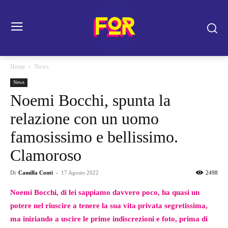
Home
News
News
Noemi Bocchi, spunta la
relazione con un uomo
famosissimo e bellissimo.
Clamoroso
Di
Camilla Conti
-
17 Agosto 2022
2498
Noemi Bocchi, di lei sappiamo davvero poco, ha quasi un
potere nel riuscire a tenere la sua vita privata segretissima,
ma iniziando a uscire le prime indiscrezioni e foto, prima di