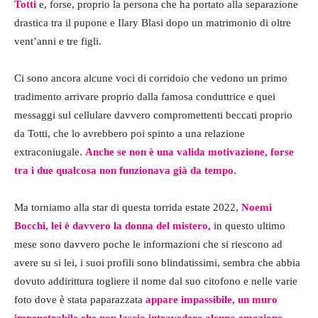
Totti
e, forse, proprio la persona che ha portato alla separazione
drastica tra il pupone e Ilary Blasi dopo un matrimonio di oltre
vent’anni e tre figli.
Ci sono ancora alcune voci di corridoio che vedono un primo
tradimento arrivare proprio dalla famosa conduttrice e quei
messaggi sul cellulare davvero compromettenti beccati proprio
da Totti, che lo avrebbero poi spinto a una relazione
extraconiugale.
Anche se non è una valida motivazione, forse
tra i due qualcosa non funzionava già da tempo.
Ma torniamo alla star di questa torrida estate 2022,
Noemi
Bocchi, lei è davvero la donna del mistero,
in questo ultimo
mese sono davvero poche le informazioni che si riescono ad
avere su si lei, i suoi profili sono blindatissimi, sembra che abbia
dovuto addirittura togliere il nome dal suo citofono e nelle varie
foto dove è stata paparazzata
appare impassibile, un muro
impenetrabile che non lascia intravedere alcuna emozione.