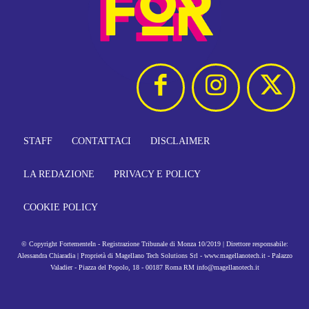
STAFF
CONTATTACI
DISCLAIMER
LA REDAZIONE
PRIVACY E POLICY
COOKIE POLICY
© Copyright FortementeIn - Registrazione Tribunale di Monza 10/2019 | Direttore responsabile:
Alessandra Chiaradia | Proprietà di Magellano Tech Solutions Srl - www.magellanotech.it - Palazzo
Valadier - Piazza del Popolo, 18 - 00187 Roma RM info@magellanotech.it