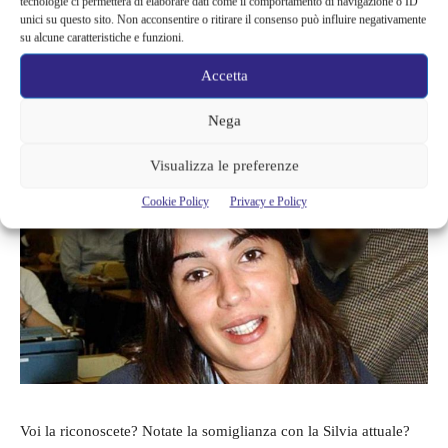
tecnologie ci permetterà di elaborare dati come il comportamento di navigazione o ID
abbiamo visto è stato il suo destino.
unici su questo sito. Non acconsentire o ritirare il consenso può influire negativamente
su alcune caratteristiche e funzioni.
Nella foto che vi mostriamo Silvia Toffanin era proprio in quel
Accetta
periodo della sua vita, quando tutto ancora doveva avere inizio e
lei era solo una studentessa piena di speranza e di sogni.
Nega
Visualizza le preferenze
Cookie Policy
Privacy e Policy
Voi la riconoscete? Notate la somiglianza con la Silvia attuale?