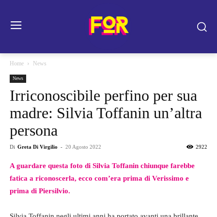
Home
News
News
Irriconoscibile perfino per sua
madre: Silvia Toffanin un’altra
persona
Di
Greta Di Virgilio
-
20 Agosto 2022
2922
A guardare questa foto di Silvia Toffanin chiunque farebbe
fatica a riconoscerla, ecco com’era prima di Verissimo e
prima di Piersilvio.
Silvia Toffanin negli ultimi anni ha portato avanti una brillante