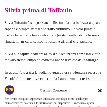
Silvia prima di Toffanin
Silvia Toffanin è sempre stata bellissima, la sua bellezza acqua e
sapone è sempre stata il suo tratto distintivo, un vero punto di
forza che esprime tanta dolcezza. Queste caratteristiche le sono
rimaste in un certo senso, nonostante gli anni che passano.
Silvia si è saputa dedicare al lavoro e realizzarsi come individuo
ma allo stesso tempo ha coltivato anche il valore della famiglia.
In questa fotografia la vediamo quando era studentessa presso la
Facoltà di Lingue dove conseguì la Laurea con una tesi sui
telefilm americani per adolescenti
.
Gestisci Consenso
I suoi studi quindi erano già allora in gran parte concentrati sullo
Per fornire le migliori esperienze, utilizziamo tecnologie come i cookie per
memorizzare e/o accedere alle informazioni del dispositivo. Il consenso a queste
spettacolo e in particolare sul mondo della televisione che come