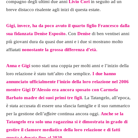
compagno degli ultimi due anni
Livio Cori
in seguito ad un
breve distacco risalente agli inizi di questa estate.
Gigi, invece, ha da poco avuto il quarto figlio Francesco dalla
sua fidanzata Denise Esposito
. Con
Denise
di ben ventisei anni
più giovani dura da quasi due anni e i due si mostrano molto
affiatati
nonostante la grossa differenza d’età.
Anna e Gigi
sono stati una coppia per molti anni e l’inizio della
loro relazione è stato tutt’altro che semplice.
I due hanno
annunciato ufficialmente l’inizio della loro relazione nel 2006
mentre Gigi D’Alessio era ancora sposato con Carmela
Barbato madre dei suoi primi tre figli
. La Tatangelo, all’epoca,
è stata accusata di essere una sfascia famiglie e il suo rammarico
per la gestione dell
’affaire
continua ancora oggi.
Anche se la
Tatangelo era solo una ragazzina si è dimostrata in grado di
gestire il clamore mediatico della loro relazione e di fatti
questa è durata fino al 2020.