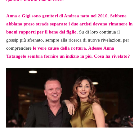
Anna e Gigi sono genitori di Andrea nato nel 2010. Sebbene
abbiano preso strade separate i due artisti devono rimanere in
buoni rapporti per il bene del figlio.
Su di loro continua il
gossip più sfrenato, sempre alla ricerca di nuove rivelazioni per
comprendere
le vere cause della rottura. Adesso Anna
Tatangelo sembra fornire un indizio in più. Cosa ha rivelato?