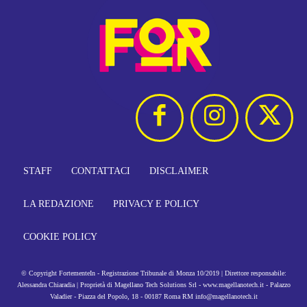
STAFF
CONTATTACI
DISCLAIMER
LA REDAZIONE
PRIVACY E POLICY
COOKIE POLICY
© Copyright FortementeIn - Registrazione Tribunale di Monza 10/2019 | Direttore responsabile:
Alessandra Chiaradia | Proprietà di Magellano Tech Solutions Srl - www.magellanotech.it - Palazzo
Valadier - Piazza del Popolo, 18 - 00187 Roma RM info@magellanotech.it