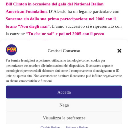
Bill Clinton in occasione del galà del National Italian
American Foundation.
D’Alessio ha un legame particolare con
Sanremo sin dalla sua prima partecipazione nel 2000 con il
brano “Non dirgli mai”.
L’anno successivo si è ripresentato con
la canzone
“Tu che ne sai” e poi nel 2005 con il pezzo
“L’amore che non c’è”.
Gestisci Consenso
Le ultime due apparizioni risalgono al 2012 quando ha portato in
Per fornire le migliori esperienze, utilizziamo tecnologie come i cookie per
Teatro il brano
“Respirare” con Loredana Berté e nel 2017 si è
memorizzare e/o accedere alle informazioni del dispositivo. Il consenso a queste
esibito sul palco dell’Ariston con “La Prima Stella”
, canzone
tecnologie ci permetterà di elaborare dati come il comportamento di navigazione o ID
unici su questo sito. Non acconsentire o ritirare il consenso può influire negativamente
dedicata a sua madre scomparsa quando aveva 18 anni.
su alcune caratteristiche e funzioni.
Accetta
Nega
Visualizza le preferenze
Cookie Policy
Privacy e Policy