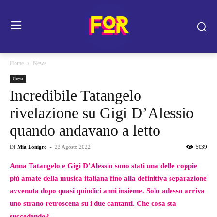
Home
News
News
Incredibile Tatangelo
rivelazione su Gigi D’Alessio
quando andavano a letto
Di
Mia Lonigro
-
23 Agosto 2022
5039
Anna Tatangelo e Gigi D’Alessio sono stati una delle coppie
più amate della musica italiana fino alla definitiva separazione
avvenuta dopo quasi quindici anni insieme. Solo adesso arriva
uno strano retroscena su i due cantanti. Che cosa sta
succedendo?