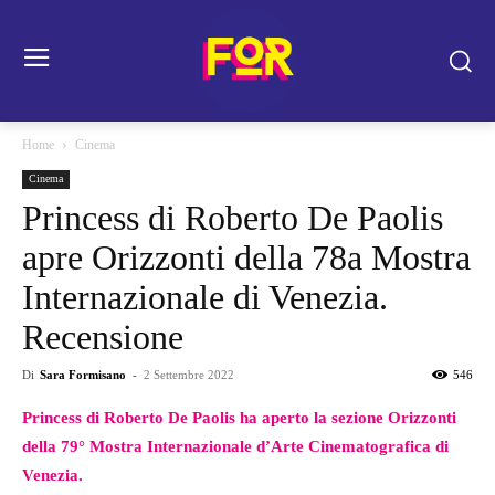
Home
Cinema
Cinema
Princess di Roberto De Paolis
apre Orizzonti della 78a Mostra
Internazionale di Venezia.
Recensione
Di
Sara Formisano
-
2 Settembre 2022
546
Princess di Roberto De Paolis ha aperto la sezione Orizzonti
della 79° Mostra Internazionale d’Arte Cinematografica di
Venezia.