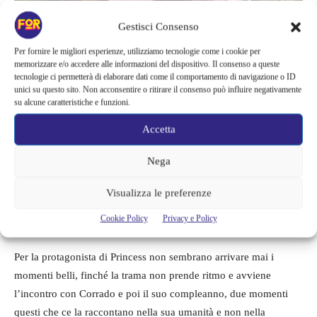
Gestisci Consenso
Per fornire le migliori esperienze, utilizziamo tecnologie come i cookie per
memorizzare e/o accedere alle informazioni del dispositivo. Il consenso a queste
tecnologie ci permetterà di elaborare dati come il comportamento di navigazione o ID
unici su questo sito. Non acconsentire o ritirare il consenso può influire negativamente
su alcune caratteristiche e funzioni.
Il regista non scegli un punto di vista salvo poi farci vedere tutto
Accetta
quello che succede a Princess, compresi i momenti complicati e
Nega
grotteschi. Il grottesco di solito viene affidato ai clienti, come a
voler prendere in giro certi tipi umani. In ogni caso De Paolis
Visualizza le preferenze
non giudica mai, non si condanna né assolve, lascia a noi il
Cookie Policy
Privacy e Policy
compito di farci un’idea.
Per la protagonista di Princess non sembrano arrivare mai i
momenti belli, finché la trama non prende ritmo e avviene
l’incontro con Corrado e poi il suo compleanno, due momenti
questi che ce la raccontano nella sua umanità e non nella