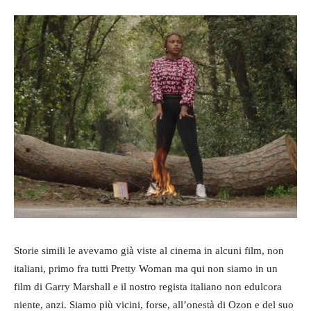
Storie simili le avevamo già viste al cinema in alcuni film, non
italiani, primo fra tutti Pretty Woman ma qui non siamo in un
film di Garry Marshall e il nostro regista italiano non edulcora
niente, anzi. Siamo più vicini, forse, all’onestà di Ozon e del suo