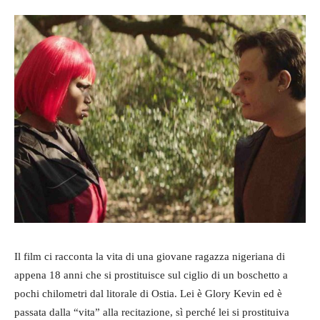
Il film ci racconta la vita di una giovane ragazza nigeriana di
appena 18 anni che si prostituisce sul ciglio di un boschetto a
pochi chilometri dal litorale di Ostia. Lei è Glory Kevin ed è
passata dalla “vita” alla recitazione, sì perché lei si prostituiva