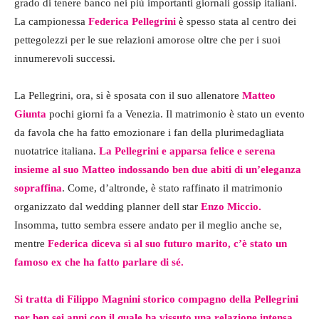
grado di tenere banco nei più importanti giornali gossip italiani.
La campionessa
Federica Pellegrini
è spesso stata al centro dei
pettegolezzi per le sue relazioni amorose oltre che per i suoi
innumerevoli successi.
La Pellegrini, ora, si è sposata con il suo allenatore
Matteo
Giunta
pochi giorni fa a Venezia. Il matrimonio è stato un evento
da favola che ha fatto emozionare i fan della plurimedagliata
nuotatrice italiana.
La Pellegrini e apparsa felice e serena
insieme al suo Matteo indossando ben due abiti di un’eleganza
sopraffina
. Come, d’altronde, è stato raffinato il matrimonio
organizzato dal wedding planner dell star
Enzo Miccio.
Insomma, tutto sembra essere andato per il meglio anche se,
mentre
Federica diceva sì al suo futuro marito, c’è stato un
famoso ex che ha fatto parlare di sé.
Si tratta di Filippo Magnini storico compagno della Pellegrini
per ben sei anni con il quale ha vissuto una relazione intensa