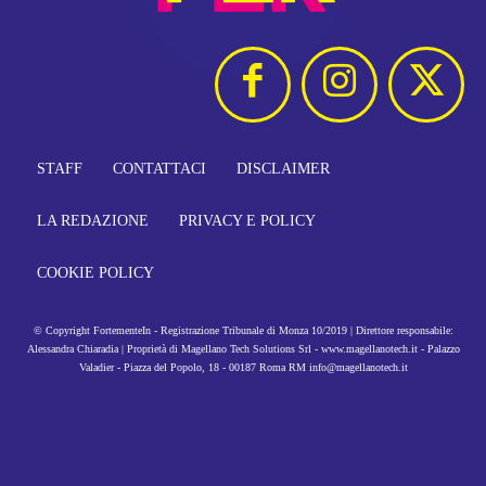
STAFF
CONTATTACI
DISCLAIMER
LA REDAZIONE
PRIVACY E POLICY
COOKIE POLICY
© Copyright FortementeIn - Registrazione Tribunale di Monza 10/2019 | Direttore responsabile:
Alessandra Chiaradia | Proprietà di Magellano Tech Solutions Srl - www.magellanotech.it - Palazzo
Valadier - Piazza del Popolo, 18 - 00187 Roma RM info@magellanotech.it