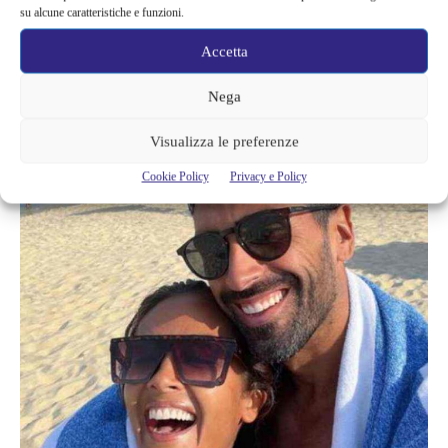
su alcune caratteristiche e funzioni.
fan?
I commenti dei follower sono dalla sua parte. Sono
contenti che abbia trovato una nuova partner che lo ami e con
Accetta
cui ha potuto costruire una famiglia.
Nega
Visualizza le preferenze
Cookie Policy
Privacy e Policy