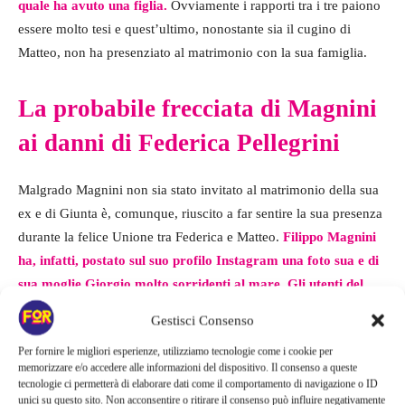
quale ha avuto una figlia.
Ovviamente i rapporti tra i tre paiono
essere molto tesi e quest’ultimo, nonostante sia il cugino di
Matteo, non ha presenziato al matrimonio con la sua famiglia.
La probabile frecciata di Magnini
ai danni di Federica Pellegrini
Malgrado Magnini non sia stato invitato al matrimonio della sua
ex e di Giunta è, comunque, riuscito a far sentire la sua presenza
durante la felice Unione tra Federica e Matteo.
Filippo Magnini
ha, infatti, postato sul suo profilo Instagram una foto sua e di
sua moglie Giorgio molto sorridenti al mare. Gli utenti del
web hanno subito ipotizzato che questa potesse essere una
Gestisci Consenso
frecciatina ai novelli marito e moglie.
Per fornire le migliori esperienze, utilizziamo tecnologie come i cookie per
memorizzare e/o accedere alle informazioni del dispositivo. Il consenso a queste
Sarà così? O Filippo è stato semplicemente spinto dal desiderio
tecnologie ci permetterà di elaborare dati come il comportamento di navigazione o ID
unici su questo sito. Non acconsentire o ritirare il consenso può influire negativamente
di condividere un momento gioioso di vita quotidiana con i suoi