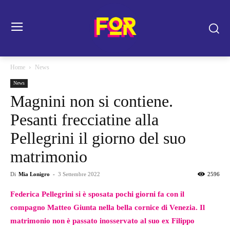
Home
News
News
Magnini non si contiene.
Pesanti frecciatine alla
Pellegrini il giorno del suo
matrimonio
Di
Mia Lonigro
-
3 Settembre 2022
2596
Federica Pellegrini si è sposata pochi giorni fa con il
compagno Matteo Giunta nella bella cornice di Venezia. Il
matrimonio non è passato inosservato al suo ex Filippo