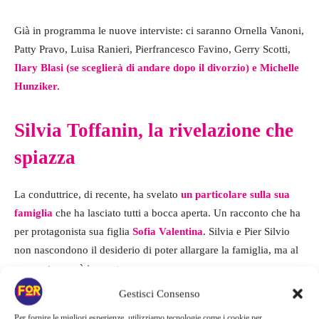
Già in programma le nuove interviste: ci saranno Ornella Vanoni,
Patty Pravo, Luisa Ranieri, Pierfrancesco Favino, Gerry Scotti,
Ilary Blasi (
se sceglierà di andare dopo il divorzio
)
e Michelle
Hunziker.
Silvia Toffanin, la rivelazione che
spiazza
La conduttrice, di recente, ha svelato
un particolare sulla sua
famiglia
che ha lasciato tutti a bocca aperta. Un racconto che ha
per protagonista sua figlia
Sofia Valentina
. Silvia e Pier Silvio
non nascondono il desiderio di poter allargare la famiglia, ma al
momento non è in programma.
Gestisci Consenso
Ma c’è un racconto che ha saputo strappare un sorriso e che
Per fornire le migliori esperienze, utilizziamo tecnologie come i cookie per