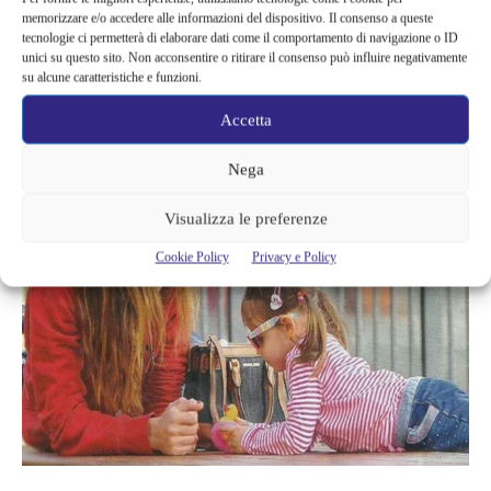
riguarda la secondogenita: da piccola Sofia Valentina era
memorizzare e/o accedere alle informazioni del dispositivo. Il consenso a queste
convinta che
sua madre si chiamasse “Pier Silvia”
, come suo
tecnologie ci permetterà di elaborare dati come il comportamento di navigazione o ID
unici su questo sito. Non acconsentire o ritirare il consenso può influire negativamente
padre. Un piccolo “segreto” che ha fatto sorridere i fan della
su alcune caratteristiche e funzioni.
conduttrice, che di rado si sbottona sulla sua vita privata e su
Accetta
aneddoti di questo genere.
Nega
Visualizza le preferenze
Cookie Policy
Privacy e Policy