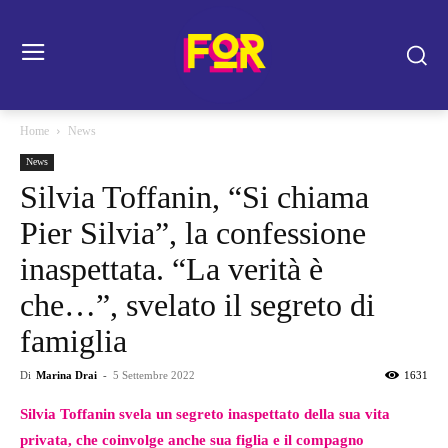
Home
News
News
Silvia Toffanin, “Si chiama
Pier Silvia”, la confessione
inaspettata. “La verità è
che…”, svelato il segreto di
famiglia
Di
Marina Drai
-
5 Settembre 2022
1631
Silvia Toffanin svela un segreto inaspettato della sua vita
privata, che coinvolge anche sua figlia e il compagno