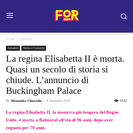
Home
Attualità
Attualità
Storia e Curiosità
La regina Elisabetta II è morta.
Quasi un secolo di storia si
chiude. L’annuncio di
Buckingham Palace
Di
Alessandra Chiaradia
-
8 Settembre 2022
1032
La regina Elisabetta II, la monarca più longeva del Regno
Unito, è morta a Balmoral all’età di 96 anni, dopo aver
regnato per 70 anni.