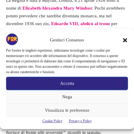
La Regina è nata a Mayfair, Londra, il 21 aprile 1926 sotto il
nome di
Elizabeth Alexandra Mary Windsor.
Pochi avrebbero
potuto prevedere che sarebbe diventata monarca, ma nel
dicembre 1936 suo zio,
Edoardo VIII, abdicò al trono
per
sposare la due volte divorziata americana Wallis Simpson.
Gestisci Consenso
Il padre di Elisabetta
divenne re Giorgio VI
e, all’età di 10 anni,
Per fornire le migliori esperienze, utilizziamo tecnologie come i cookie per
Lilibet, come era conosciuta in famiglia,
divenne erede al trono.
memorizzare e/o accedere alle informazioni del dispositivo. Il consenso a queste
tecnologie ci permetterà di elaborare dati come il comportamento di navigazione o ID
Nel giro di tre anni, la Gran Bretagna entrò in guerra con la
unici su questo sito. Non acconsentire o ritirare il consenso può influire negativamente
Germania nazista. Elisabetta e la sorella minore, la Principessa
su alcune caratteristiche e funzioni.
Margaret, trascorsero gran parte del periodo bellico al Castello di
Accetta
Windsor, dopo che i loro genitori rifiutarono il suggerimento di
evacuazione in Canada.
Nega
Dopo aver compiuto 18 anni, Elisabetta trascorse cinque mesi
Visualizza le preferenze
con l’Auxiliary Territorial Service e imparò le nozioni di base di
Cookie Policy
Privacy e Policy
meccanica e di guida.
“Cominciai a capire l’esprit de corps che
fiorisce di fronte alle avversità”,
ricordò in seguito.