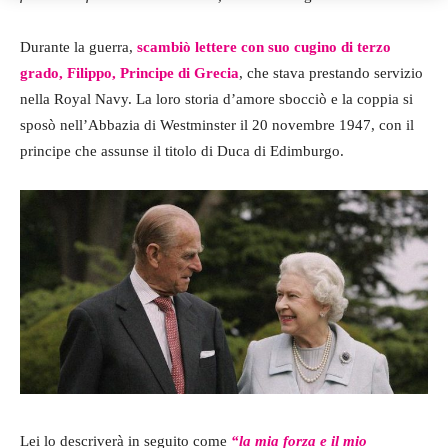
Durante la guerra,
scambiò lettere con suo cugino di terzo
grado, Filippo, Principe di Grecia
, che stava prestando servizio
nella Royal Navy. La loro storia d’amore sbocciò e la coppia si
sposò nell’Abbazia di Westminster il 20 novembre 1947, con il
principe che assunse il titolo di Duca di Edimburgo.
Lei lo descriverà in seguito come
“la mia forza e il mio