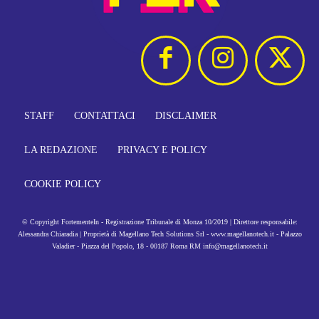
STAFF
CONTATTACI
DISCLAIMER
LA REDAZIONE
PRIVACY E POLICY
COOKIE POLICY
© Copyright FortementeIn - Registrazione Tribunale di Monza 10/2019 | Direttore responsabile:
Alessandra Chiaradia | Proprietà di Magellano Tech Solutions Srl - www.magellanotech.it - Palazzo
Valadier - Piazza del Popolo, 18 - 00187 Roma RM info@magellanotech.it