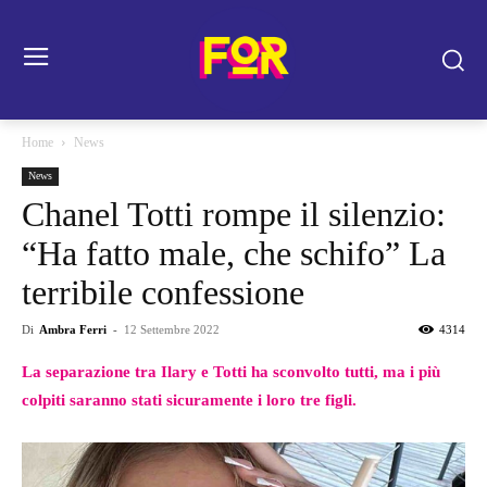
Home
News
News
Chanel Totti rompe il silenzio:
“Ha fatto male, che schifo” La
terribile confessione
Di
Ambra Ferri
-
12 Settembre 2022
4314
La separazione tra Ilary e Totti ha sconvolto tutti, ma i più
colpiti saranno stati sicuramente i loro tre figli.