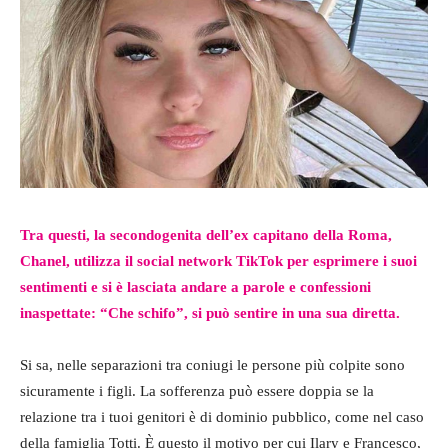
Tra questi, la secondogenita dell’ex capitano della Roma,
Chanel, utilizza il social network TikTok per esprimere i suoi
sentimenti e si è lasciata andare a parole e confessioni
inaspettate: “Che schifo”, si può sentire in una sua diretta.
Si sa, nelle separazioni tra coniugi le persone più colpite sono
sicuramente i figli. La sofferenza può essere doppia se la
relazione tra i tuoi genitori è di dominio pubblico, come nel caso
della famiglia Totti. È questo il motivo per cui Ilary e Francesco,