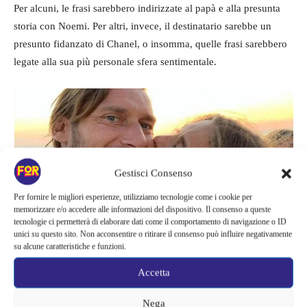
Per alcuni, le frasi sarebbero indirizzate al papà e alla presunta
storia con Noemi. Per altri, invece, il destinatario sarebbe un
presunto fidanzato di Chanel, o insomma, quelle frasi sarebbero
legate alla sua più personale sfera sentimentale.
Gestisci Consenso
Per fornire le migliori esperienze, utilizziamo tecnologie come i cookie per
memorizzare e/o accedere alle informazioni del dispositivo. Il consenso a queste
tecnologie ci permetterà di elaborare dati come il comportamento di navigazione o ID
unici su questo sito. Non acconsentire o ritirare il consenso può influire negativamente
su alcune caratteristiche e funzioni.
Ovviamente nessuno può saperlo e queste sono solo
supposizioni dei fan più attenti. Negli ultimi giorni, però, Chanel
Accetta
è stata molto chiara e durante una sua diretta ha parlato di una
Nega
cosa che le ha fatto provare
“schifo”
.