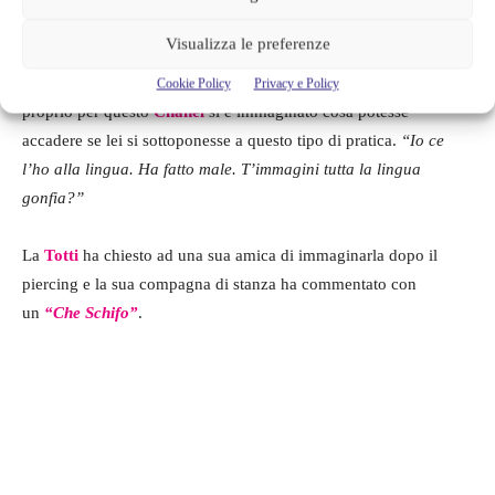
Visualizza le preferenze
Confrontandosi con un suo followers, questo ha rivelato di avere
un
piercing sulla lingua
. Egli racconta di sentito del male e
Cookie Policy
Privacy e Policy
proprio per questo
Chanel
si è immaginato cosa potesse
accadere se lei si sottoponesse a questo tipo di pratica.
“Io ce
l’ho alla lingua. Ha fatto male. T’immagini tutta la lingua
gonfia?”
La
Totti
ha chiesto ad una sua amica di immaginarla dopo il
piercing e la sua compagna di stanza ha commentato con
un
“Che Schifo”
.