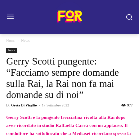
Home
News
News
Gerry Scotti pungente:
“Facciamo sempre domande
sulla Rai, la Rai non fa mai
domande su di noi”
Di
Greta Di Virgilio
-
17 Settembre 2022
977
Gerry Scotti e la pungente frecciatina rivolta alla Rai dopo
aver ricordato in studio Raffaella Carrà con un applauso. Il
conduttore ha sottolineato che a Mediaset ricordano spesso la