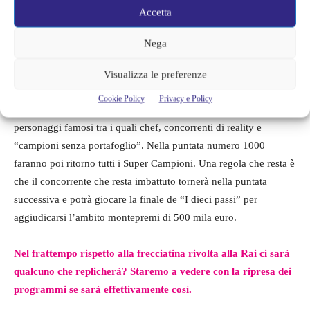
Accetta
Nega
Caduta libera fu anche un sostituto di
The Money Drop
, anche
Visualizza le preferenze
questo condotto da Gerry Scotti. La nuova edizione di Caduta
Cookie Policy
Privacy e Policy
libera vedrà le puntate della domenica con protagonisti diversi
personaggi famosi tra i quali chef, concorrenti di reality e
“campioni senza portafoglio”. Nella puntata numero 1000
faranno poi ritorno tutti i Super Campioni. Una regola che resta è
che il concorrente che resta imbattuto tornerà nella puntata
successiva e potrà giocare la finale de “I dieci passi” per
aggiudicarsi l’ambito montepremi di 500 mila euro.
Nel frattempo rispetto alla frecciatina rivolta alla Rai ci sarà
qualcuno che replicherà? Staremo a vedere con la ripresa dei
programmi se sarà effettivamente così.