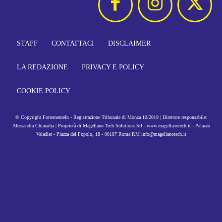
STAFF
CONTATTACI
DISCLAIMER
LA REDAZIONE
PRIVACY E POLICY
COOKIE POLICY
© Copyright FortementeIn - Registrazione Tribunale di Monza 10/2019 | Direttore responsabile:
Alessandra Chiaradia | Proprietà di Magellano Tech Solutions Srl - www.magellanotech.it - Palazzo
Valadier - Piazza del Popolo, 18 - 00187 Roma RM info@magellanotech.it