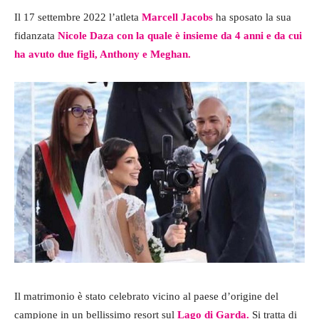
Il 17 settembre 2022 l’atleta
Marcell Jacobs
ha sposato la sua
fidanzata
Nicole Daza con la quale è insieme da 4 anni e da cui
ha avuto due figli, Anthony e Meghan.
Il matrimonio è stato celebrato vicino al paese d’origine del
campione in un bellissimo resort sul
Lago di Garda.
Si tratta di