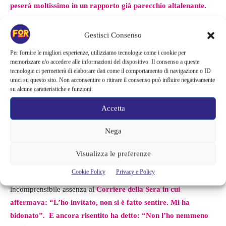
peserà moltissimo in un rapporto già parecchio altalenante.
Nato a
El Paso
, Marcell Jacobs si trasferisce piccolissimo a
Gestisci Consenso
Desenzano del Garda con la madre i
nstaurando con suo padre
Per fornire le migliori esperienze, utilizziamo tecnologie come i cookie per
un legame problematico.
Al matrimonio, però, erano presenti un
memorizzare e/o accedere alle informazioni del dispositivo. Il consenso a queste
po’ dei suoi parenti americani, tra cui
la nonna, gli zii e alcuni
tecnologie ci permetterà di elaborare dati come il comportamento di navigazione o ID
unici su questo sito. Non acconsentire o ritirare il consenso può influire negativamente
cugini
che hanno alloggiato
nell’hotel della mamma di Jacobs.
su alcune caratteristiche e funzioni.
Insomma, malgrado le difficoltà familiari il matrimonio è stato
Accetta
davvero un evento da favola.
Nega
Così come lo sarà il viaggio di nozze da sogno di
Nicole e
Marcell che voleranno verso mete meravigliose, tra Bali e le
Visualizza le preferenze
Maldive in resort extra lusso.
È tempo di dimenticare, allora, le
Cookie Policy
Privacy e Policy
dichiarazioni di Jacobs riguardo a suo padre e alla sua
incomprensibile assenza al
Corriere della Sera in cui
affermava: “L’ho invitato, non si è fatto sentire. Mi ha
bidonato”. E ancora risentito ha detto: “Non l’ho nemmeno