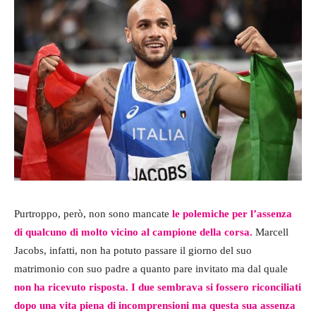
Purtroppo, però, non sono mancate
le polemiche per l’assenza
di qualcuno di molto vicino al campione della corsa.
Marcell
Jacobs, infatti, non ha potuto passare il giorno del suo
matrimonio con suo padre a quanto pare invitato ma dal quale
non ha ricevuto risposta. I due sembrava si fossero riconciliati
dopo una vita piena di incomprensioni ma questa sua assenza