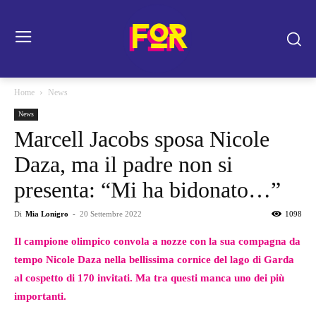
Home
News
News
Marcell Jacobs sposa Nicole
Daza, ma il padre non si
presenta: “Mi ha bidonato…”
Di
Mia Lonigro
-
20 Settembre 2022
1098
Il campione olimpico convola a nozze con la sua compagna da
tempo Nicole Daza nella bellissima cornice del lago di Garda
al cospetto di 170 invitati. Ma tra questi manca uno dei più
importanti.