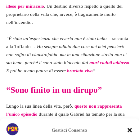
illeso per miracolo
. Un destino diverso rispetto a quello del
proprietario della villa che, invece, è tragicamente morto
nell’incendio.
“È stata un’esperienza che viverla non è stato bello
– racconta
alla Toffanin –
. Ho sempre odiato due cose nei miei pensieri:
non soffro di claustrofobia, ma in una situazione stretta non ci
sto bene, perché lì sono stato bloccato dai
muri caduti addosso
.
E poi ho avuto paura di essere
bruciato vivo
“
.
“Sono finito in un dirupo”
Lungo la sua linea della vita, però,
questo non rappresenta
l’unico episodio
durante il quale Gabriel ha temuto per la sua
stessa vita. L’attore ha raccontato di quanto è stato
vittima di un
Gestisci Consenso
incidente
stradale
avvenuto qualche anno prima dell’incendio
nella villa.