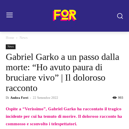
Home
News
News
Gabriel Garko a un passo dalla
morte: “Ho avuto paura di
bruciare vivo” | Il doloroso
racconto
Di
Ambra Ferri
-
22 Settembre 2022
993
Ospite a “Verissimo”, Gabriel Garko ha raccontato il tragico
incidente per cui ha temuto di morire. Il doloroso racconto ha
commosso e sconvolto i telespettatori.