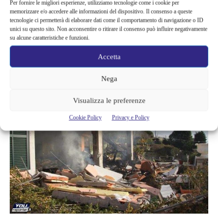
Per fornire le migliori esperienze, utilizziamo tecnologie come i cookie per
memorizzare e/o accedere alle informazioni del dispositivo. Il consenso a queste
tecnologie ci permetterà di elaborare dati come il comportamento di navigazione o ID
Garko racconta di essere uscito con la sua macchina, un SUV,
unici su questo sito. Non acconsentire o ritirare il consenso può influire negativamente
quando improvvisamente le luci del veicolo si sono spente e
lui è
su alcune caratteristiche e funzioni.
andato a finire in un dirupo
. Anche in questo caso, l’attore si è
Accetta
salvato per miracolo.
Nega
Visualizza le preferenze
Cookie Policy
Privacy e Policy