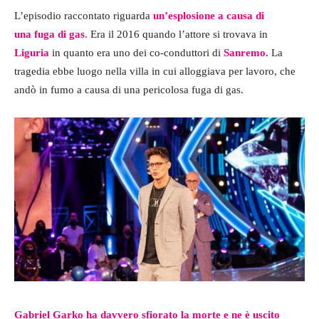
L’episodio raccontato riguarda
un’esplosione a causa di
una fuga di gas
. Era il 2016 quando l’attore si trovava in
Liguria
in quanto era uno dei co-conduttori di
Sanremo
. La
tragedia ebbe luogo nella villa in cui alloggiava per lavoro, che
andò in fumo a causa di una pericolosa fuga di gas.
Gabriel Garko ha davvero sfiorato la morte e ne è uscito