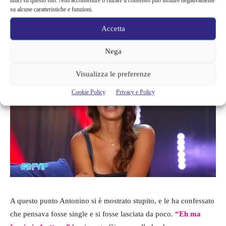
unici su questo sito. Non acconsentire o ritirare il consenso può influire negativamente
su alcune caratteristiche e funzioni.
situazione sentimentale
: prima di entrare nella casa aveva detto
di essere single. Parlando coi tre ragazzi, però, ha affermato
“In
Accetta
realtà ho una persona che mi aspetta fuori!”
.
Nega
Visualizza le preferenze
Cookie Policy
Privacy e Policy
A questo punto Antonino si è mostrato stupito, e le ha confessato
che pensava fosse single e si fosse lasciata da poco.
“Eh ma