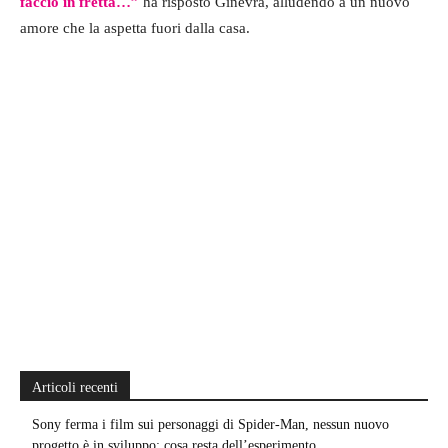
faccio in fretta…”
ha risposto Ginevra, alludendo a un nuovo
amore che la aspetta fuori dalla casa.
Articoli recenti
Sony ferma i film sui personaggi di Spider-Man, nessun nuovo
progetto è in sviluppo: cosa resta dell’esperimento