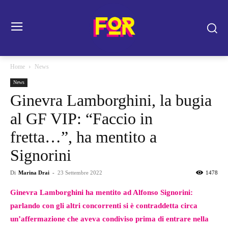
Home
News
News
Ginevra Lamborghini, la bugia
al GF VIP: “Faccio in
fretta…”, ha mentito a
Signorini
Di
Marina Drai
-
23 Settembre 2022
1478
Ginevra Lamborghini ha mentito ad Alfonso Signorini:
parlando con gli altri concorrenti si è contraddetta circa
un’affermazione che aveva condiviso prima di entrare nella