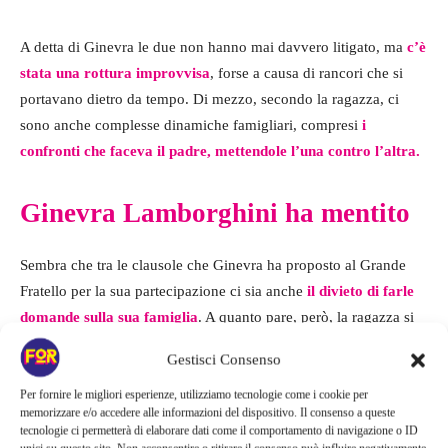
A detta di Ginevra le due non hanno mai davvero litigato, ma
c’è
stata una rottura improvvisa
, forse a causa di rancori che si
portavano dietro da tempo. Di mezzo, secondo la ragazza, ci
sono anche complesse dinamiche famigliari, compresi
i
confronti che faceva il padre, mettendole l’una contro l’altra.
Ginevra Lamborghini ha mentito
Sembra che tra le clausole che Ginevra ha proposto al Grande
Fratello per la sua partecipazione ci sia anche
il divieto di farle
domande sulla sua famiglia
. A quanto pare, però, la ragazza si
sta aprendo da sola, e forse pian piano sapremo di più su questa
Gestisci Consenso
storia.
Per fornire le migliori esperienze, utilizziamo tecnologie come i cookie per
memorizzare e/o accedere alle informazioni del dispositivo. Il consenso a queste
Chiacchierando con Antonino Spinalbese, Alberto De Pisis e
tecnologie ci permetterà di elaborare dati come il comportamento di navigazione o ID
George Ciupilan,
Ginevra si è contraddetta riguardo la sua