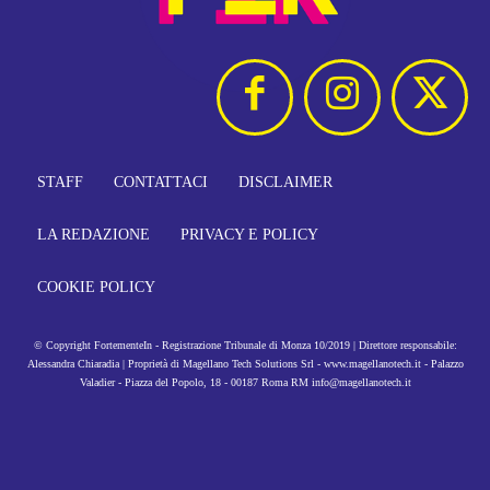
STAFF
CONTATTACI
DISCLAIMER
LA REDAZIONE
PRIVACY E POLICY
COOKIE POLICY
© Copyright FortementeIn - Registrazione Tribunale di Monza 10/2019 | Direttore responsabile:
Alessandra Chiaradia | Proprietà di Magellano Tech Solutions Srl - www.magellanotech.it - Palazzo
Valadier - Piazza del Popolo, 18 - 00187 Roma RM info@magellanotech.it