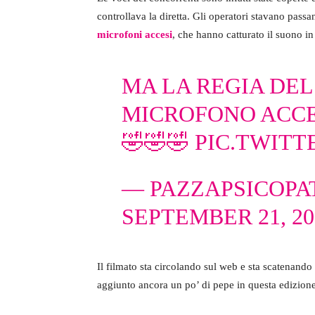
controllava la diretta. Gli operatori stavano pass
microfoni accesi
, che hanno catturato il suono in 
MA LA REGIA DEL
MICROFONO ACCES
🤣🤣🤣
PIC.TWITT
— PAZZAPSICOPA
SEPTEMBER 21, 20
Il filmato sta circolando sul web e sta scatenando m
aggiunto ancora un po’ di pepe in questa edizion