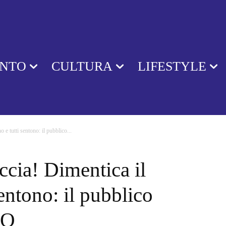
ENTO
CULTURA
LIFESTYLE
 e tutti sentono: il pubblico...
ccia! Dimentica il
entono: il pubblico
EO