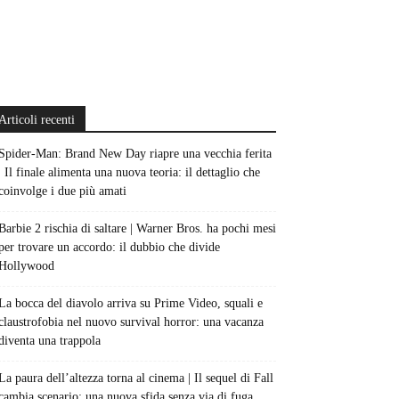
Articoli recenti
Spider-Man: Brand New Day riapre una vecchia ferita
| Il finale alimenta una nuova teoria: il dettaglio che
coinvolge i due più amati
Barbie 2 rischia di saltare | Warner Bros. ha pochi mesi
per trovare un accordo: il dubbio che divide
Hollywood
La bocca del diavolo arriva su Prime Video, squali e
claustrofobia nel nuovo survival horror: una vacanza
diventa una trappola
La paura dell’altezza torna al cinema | Il sequel di Fall
cambia scenario: una nuova sfida senza via di fuga