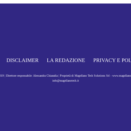
DISCLAIMER
LA REDAZIONE
PRIVACY E PO
9 | Direttore responsabile: Alessandra Chiaradia | Proprietà di Magellano Tech Solutions Srl - www.magellan
info@magellanotech.it