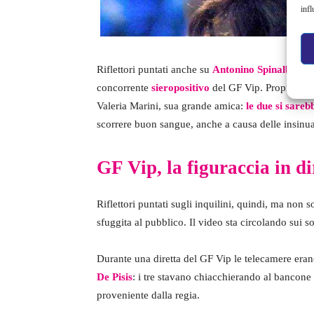
infl
Riflettori puntati anche su
Antonino Spinalbese
, 
concorrente
sieropositivo
del GF Vip. Proprio lui
Valeria Marini, sua grande amica:
le due si sareb
scorrere buon sangue, anche a causa delle insinuaz
GF Vip, la figuraccia in di
Riflettori puntati sugli inquilini, quindi, ma non s
sfuggita al pubblico. Il video sta circolando sui so
Durante una diretta del GF Vip le telecamere era
De Pisis
: i tre stavano chiacchierando al bancone 
proveniente dalla regia.