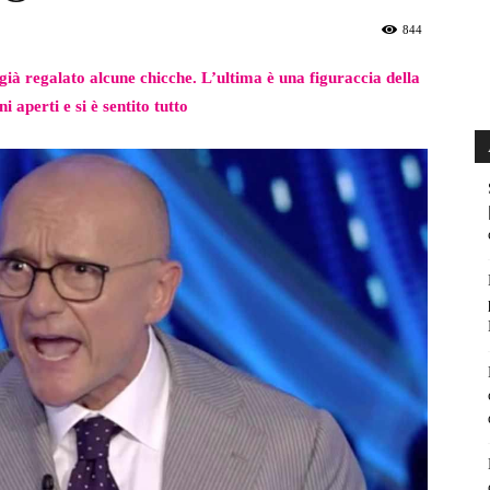
844
 già regalato alcune chicche. L’ultima è una figuraccia della
 aperti e si è sentito tutto