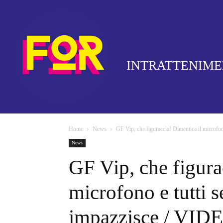
INTRATTENIM
Home
News
GF Vip, che figuraccia! Dimentica il microfono
News
GF Vip, che figura
microfono e tutti s
impazzisce / VID