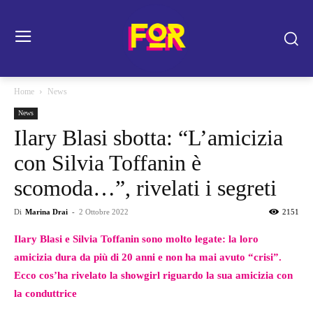
Home
News
News
Ilary Blasi sbotta: “L’amicizia
con Silvia Toffanin è
scomoda…”, rivelati i segreti
Di
Marina Drai
-
2 Ottobre 2022
2151
Ilary Blasi e Silvia Toffanin sono molto legate: la loro
amicizia dura da più di 20 anni e non ha mai avuto “crisi”.
Ecco cos’ha rivelato la showgirl riguardo la sua amicizia con
la conduttrice