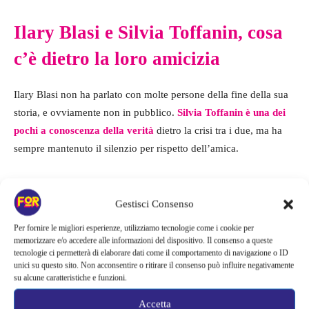
Ilary Blasi e Silvia Toffanin, cosa
c’è dietro la loro amicizia
Ilary Blasi non ha parlato con molte persone della fine della sua
storia, e ovviamente non in pubblico.
Silvia Toffanin è una dei
pochi a conoscenza della verità
dietro la crisi tra i due, ma ha
sempre mantenuto il silenzio per rispetto dell’amica.
La showgirl di recente ha parlato del suo rapporto con la
conduttrice, rivelando che non ama parlare della loro amicizia
Gestisci Consenso
durante le interviste. “Non perché io non voglia ma s
embra
Per fornire le migliori esperienze, utilizziamo tecnologie come i cookie per
sempre un argomento un po’ scomodo
perché sembra che uno
memorizzare e/o accedere alle informazioni del dispositivo. Il consenso a queste
tecnologie ci permetterà di elaborare dati come il comportamento di navigazione o ID
voglia giocarsi questo rapporto tipo bonus. Per i detrattori o
unici su questo sito. Non acconsentire o ritirare il consenso può influire negativamente
lavoro perché sono la moglie di Totti o perché sono amica di
su alcune caratteristiche e funzioni.
Silvia” ha spiegato.
Accetta