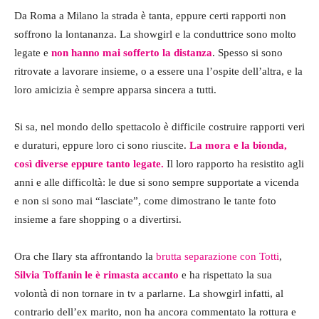
Da Roma a Milano la strada è tanta, eppure certi rapporti non
soffrono la lontananza. La showgirl e la conduttrice sono molto
legate e
non hanno mai sofferto la distanza
. Spesso si sono
ritrovate a lavorare insieme, o a essere una l’ospite dell’altra, e la
loro amicizia è sempre apparsa sincera a tutti.
Si sa, nel mondo dello spettacolo è difficile costruire rapporti veri
e duraturi, eppure loro ci sono riuscite.
La mora e la bionda,
così diverse eppure tanto legate.
Il loro rapporto ha resistito agli
anni e alle difficoltà: le due si sono sempre supportate a vicenda
e non si sono mai “lasciate”, come dimostrano le tante foto
insieme a fare shopping o a divertirsi.
Ora che Ilary sta affrontando la
brutta separazione con Totti
,
Silvia Toffanin le è rimasta accanto
e ha rispettato la sua
volontà di non tornare in tv a parlarne. La showgirl infatti, al
contrario dell’ex marito, non ha ancora commentato la rottura e