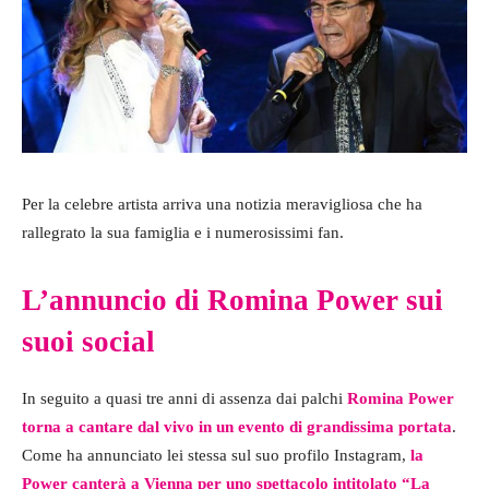
Per la celebre artista arriva una notizia meravigliosa che ha
rallegrato la sua famiglia e i numerosissimi fan.
L’annuncio di Romina Power sui
suoi social
In seguito a quasi tre anni di assenza dai palchi
Romina Power
torna a cantare dal vivo in un evento di grandissima portata
.
Come ha annunciato lei stessa sul suo profilo Instagram,
la
Power canterà a Vienna per uno spettacolo intitolato “La