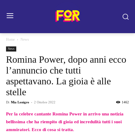
Home
News
News
Romina Power, dopo anni ecco
l’annuncio che tutti
aspettavano. La gioia è alle
stelle
Di
Mia Lonigro
-
2 Ottobre 2022
1462
Per la celebre cantante Romina Power in arrivo una notizia
bellissima che ha riempito di gioia ed incredulità tutti i suoi
ammiratori. Ecco di cosa si tratta.