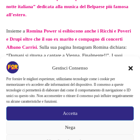
notte italiana” dedicata alla musica del Belpaese più famosa
all’estero.
Insieme a
Romina Power si esibiscono anche i Ricchi e Poveri
e Drupi oltre che il suo ex marito e compagno di concerti
Albano Carrisi.
Sulla sua pagina Instagram Romina dichiara:
“Domani si ritorna a cantare a Vienna. Finalmente!!”. I suoi
seguaci sono entusiasti così come
la figlia Romina che le ha
Gestisci Consenso
risposto ironicamente: “Ti sei svegliata come le galline”
Per fornire le migliori esperienze, utilizziamo tecnologie come i cookie per
accompagnata con la faccina sorridente
.
memorizzare e/o accedere alle informazioni del dispositivo. Il consenso a queste
tecnologie ci permetterà di elaborare dati come il comportamento di navigazione o ID
unici su questo sito. Non acconsentire o ritirare il consenso può influire negativamente
su alcune caratteristiche e funzioni.
Accetta
Nega