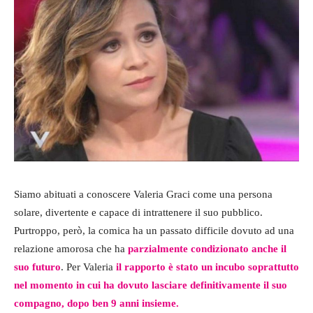
Siamo abituati a conoscere Valeria Graci come una persona
solare, divertente e capace di intrattenere il suo pubblico.
Purtroppo, però, la comica ha un passato difficile dovuto ad una
relazione amorosa che ha
parzialmente condizionato anche il
suo futuro
. Per Valeria
il rapporto è stato un incubo soprattutto
nel momento in cui ha dovuto lasciare definitivamente il suo
compagno, dopo ben 9 anni insieme.