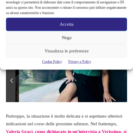
tecnologie ci permetterà di elaborare dati come il comportamento di navigazione o ID
che vedere con il reato di stalking. Non si escl
ude la scelta di
unici su questo sito. Non acconsentire o ritirare il consenso può influire negativamente
una possibile remissione di querela”.
su alcune caratteristiche e funzioni.
Accetta
Nega
Visualizza le preferenze
Cookie Policy
Privacy e Policy
Purtroppo, la situazione è molto delicata e si aspettano ulteriori
indicazioni nel corso delle prossime udienze. Nel frattempo,
Valeria Graci, come dichiarato in un’intervista a Verissimo, si