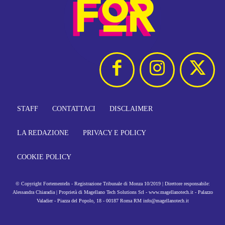
STAFF
CONTATTACI
DISCLAIMER
LA REDAZIONE
PRIVACY E POLICY
COOKIE POLICY
© Copyright FortementeIn - Registrazione Tribunale di Monza 10/2019 | Direttore responsabile:
Alessandra Chiaradia | Proprietà di Magellano Tech Solutions Srl - www.magellanotech.it - Palazzo
Valadier - Piazza del Popolo, 18 - 00187 Roma RM info@magellanotech.it