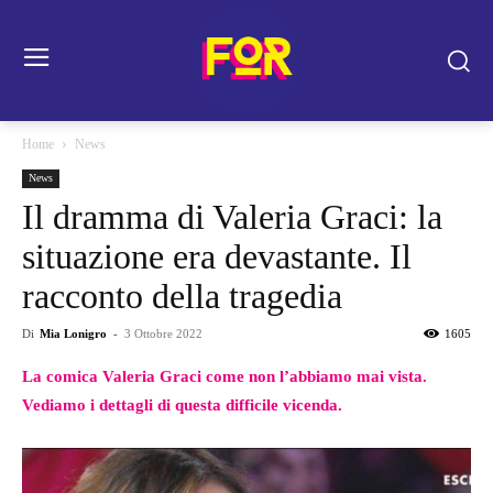
Home
News
News
Il dramma di Valeria Graci: la
situazione era devastante. Il
racconto della tragedia
Di
Mia Lonigro
-
3 Ottobre 2022
1605
La comica Valeria Graci come non l’abbiamo mai vista.
Vediamo i dettagli di questa difficile vicenda.