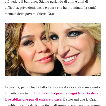
più vedere il bambino. Stiamo parlando di anni e anni di
difficoltà, privazioni, ansie e paure che hanno minato la sanità
mentale della povera Valeria Graci.
La goccia, però, che ha fatto traboccare il vaso è stato un evento
in particolare in cui
l’imputato ha preso a pugni la porta della
loro abitazione pur di entrare a casa.
È stato qui che la Graci
avrebbe preso la decisione finale di rompere con suo marito non