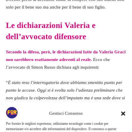
solo per il bene suo ma anche per il bene di suo figlio.
Le dichiarazioni Valeria e
dell’avvocato difensore
Secondo la difesa, però, le dichiarazioni fatte da Valeria Graci
non sarebbero esattamente aderenti al reale.
Ecco che
l’avvocato di Simon Russo dichiara agli inquirenti:
“
È stato reso l’interrogatorio dove abbiamo smentito punto per
punto le accuse. Oggi si è svolta solo l’udienza preliminare che
non giudica la colpevolezza dell’imputato ma è una sede dove si
potrebbe scegliere un rito alternativo come il giudizio
abbreviato, che prevede lo sconto di un terzo della pena. Non
Gestisci Consenso
l’abbiamo fatto perché riteniamo di poter dimostrare in
Per fornire le migliori esperienze, utilizziamo tecnologie come i cookie per
dibattimento che le condotte del mio
assistito non hanno nulla a
memorizzare e/o accedere alle informazioni del dispositivo. Il consenso a queste