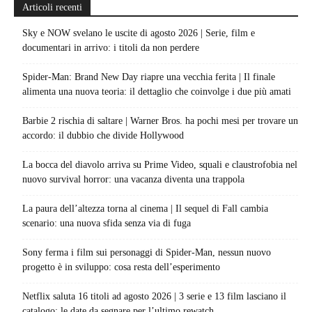
Articoli recenti
Sky e NOW svelano le uscite di agosto 2026 | Serie, film e
documentari in arrivo: i titoli da non perdere
Spider-Man: Brand New Day riapre una vecchia ferita | Il finale
alimenta una nuova teoria: il dettaglio che coinvolge i due più amati
Barbie 2 rischia di saltare | Warner Bros. ha pochi mesi per trovare un
accordo: il dubbio che divide Hollywood
La bocca del diavolo arriva su Prime Video, squali e claustrofobia nel
nuovo survival horror: una vacanza diventa una trappola
La paura dell’altezza torna al cinema | Il sequel di Fall cambia
scenario: una nuova sfida senza via di fuga
Sony ferma i film sui personaggi di Spider-Man, nessun nuovo
progetto è in sviluppo: cosa resta dell’esperimento
Netflix saluta 16 titoli ad agosto 2026 | 3 serie e 13 film lasciano il
catalogo: le date da segnare per l’ultimo rewatch