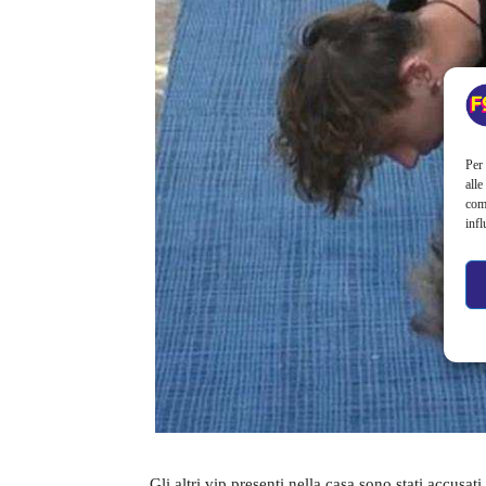
Per 
alle
com
infl
Gli altri vip presenti nella casa sono stati accusat