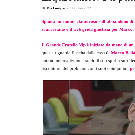
Di
Mia Lonigro
-
3 Ottobre 2022
Spunta un rumor clamoroso sull’abbandono di 
si arrestano e il web grida giustizia per Marco.
Il Grande Fratello Vip è iniziato da meno di u
queste riguarda l’uscita dalla casa di
Marco Bella
entrato nel reality mostrando il suo spirito sorri
riscontrare dei problemi con i suoi coinquilini,
pr