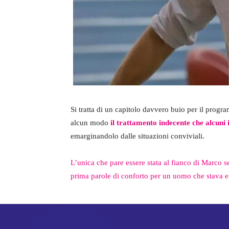
Si tratta di un capitolo davvero buio per il progr
alcun modo
il trattamento indecente che alcuni 
emarginandolo dalle situazioni conviviali.
L’unica che pare essere stata al fianco di Marco s
prima parole di conforto per un uomo che stava e