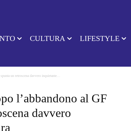
ENTO
CULTURA
LIFESTYLE
punta un retroscena davvero inquietante....
opo l’abbandono al GF
roscena davvero
ura