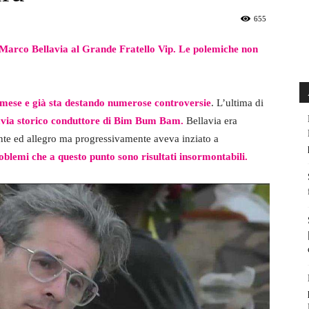
655
Marco Bellavia al Grande Fratello Vip. Le polemiche non
n mese e già sta destando numerose controversie
. L’ultima di
via storico conduttore di Bim Bum Bam.
Bellavia era
dente ed allegro ma progressivamente aveva inziato a
oblemi che a questo punto sono risultati insormontabili.