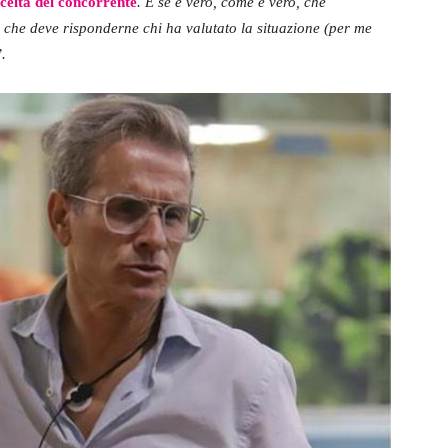
 scelta del concorrente
. E se è vero, come è vero, che
o che deve risponderne chi ha valutato la situazione (per me
.