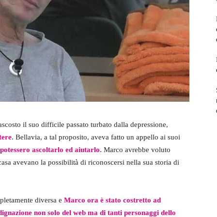
costo il suo difficile passato turbato dalla depressione,
tere
. Bellavia, a tal proposito, aveva fatto un appello ai suoi
potessero ascoltarlo ed aiutarlo.
Marco avrebbe voluto
asa avevano la possibilità di riconoscersi nella sua storia di
mpletamente diversa e
Marco ora è stato costretto ad
ndignazione non solo del web ma di tanti personaggi dello