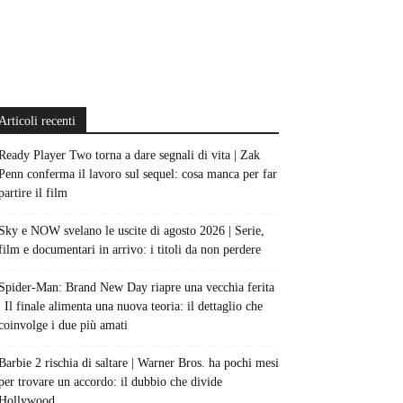
Articoli recenti
Ready Player Two torna a dare segnali di vita | Zak
Penn conferma il lavoro sul sequel: cosa manca per far
partire il film
Sky e NOW svelano le uscite di agosto 2026 | Serie,
film e documentari in arrivo: i titoli da non perdere
Spider-Man: Brand New Day riapre una vecchia ferita
| Il finale alimenta una nuova teoria: il dettaglio che
coinvolge i due più amati
Barbie 2 rischia di saltare | Warner Bros. ha pochi mesi
per trovare un accordo: il dubbio che divide
Hollywood