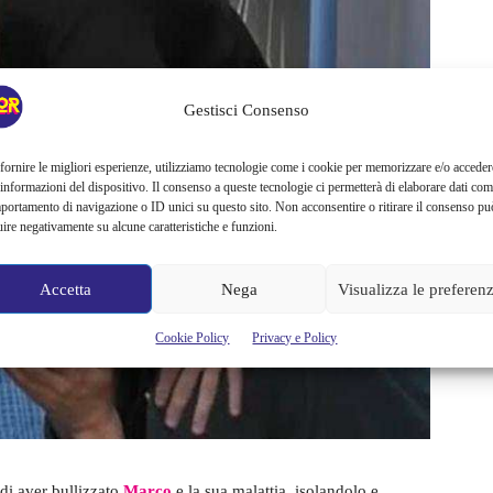
Gestisci Consenso
fornire le migliori esperienze, utilizziamo tecnologie come i cookie per memorizzare e/o acceder
 informazioni del dispositivo. Il consenso a queste tecnologie ci permetterà di elaborare dati com
portamento di navigazione o ID unici su questo sito. Non acconsentire o ritirare il consenso pu
uire negativamente su alcune caratteristiche e funzioni.
Accetta
Nega
Visualizza le preferen
Cookie Policy
Privacy e Policy
i di aver bullizzato
Marco
e la sua malattia, isolandolo e