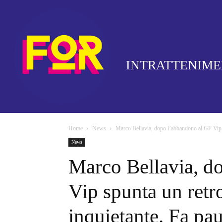
INTRATTENIM
Home
News
Marco Bellavia, dopo l’abbandono al GF Vip s
News
Marco Bellavia, d
Vip spunta un ret
inquietante. Fa pa