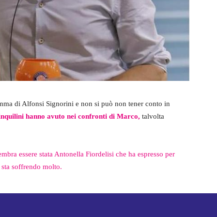
amma di Alfonsi Signorini e non si può non tener conto in
inquilini hanno avuto nei confronti di Marco,
talvolta
embra essere stata Antonella Fiordelisi che ha espresso per
 sta soffrendo molto.