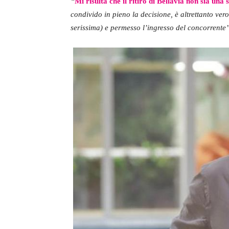
“
Mi risulta che il ritiro di Bellavia non sia una
condivido in pieno la decisione, è altrettanto ver
serissima) e permesso l’ingresso del concorrente”