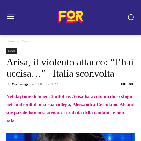
Home
News
News
Arisa, il violento attacco: “l’hai
uccisa…” | Italia sconvolta
Di
Mia Lonigro
-
6 Ottobre 2022
1805
Nel daytime di lunedì 3 ottobre, Arisa ha avuto un duro sfogo
nei confronti di una sua collega, Alessandra Celentano. Alcune
sue parole hanno scatenato la rabbia della cantante e non
solo…