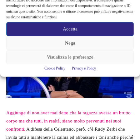
memorizzare e/o accedere alle informazioni del dispositivo. Il consenso a queste
considerazioni sul corpo riguardavo solo la questione Danza e
tecnologie ci permetterà di elaborare dati come il comportamento di navigazione o ID
unici su questo sito. Non acconsentire o ritirare il consenso può influire negativamente
niente più.
su alcune caratteristiche e funzioni.
Accetta
Nega
Visualizza le preferenze
Cookie Policy
Privacy e Policy
Aggiunge di non aver mai detto che la ragazza avesse un brutto
corpo ma che tutti, in realtà, siano molto prevenuti nei suoi
confronti.
A difesa della Celentano, però, c’è Rudy Zerbi che
invita tutti a mantenere la calma ed abbassare i toni anche perché