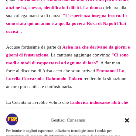
anzi ne ha, spesso, identificato i difetti. La donna
dichiara alla
sua collega maestra di danza:
“L’esperienza insegna tesoro. Io
sono stata qui un anno e a quella povera Rosa di Napoli l’hai
uccisa”.
Accuse fortissime da parte di
Arisa ma che derivano da giorni e
giorni di frustrazione
. La cantante aggiunge convinta:
“Ci sono
modi e modi di rapportarsi ad ognuno di loro”.
A dar man
forte al discorso di Arisa ecco che sono arrivati
Emmanuel Lo,
Lorella Cuccarini e Raimondo Todaro
rendendo la situazione
ancora più caotica e confusionaria.
La Celentano avrebbe voluto che
Ludovica indossasse abiti che
mostrassero il suo fisico soltanto per far capire quanto fosse
inadeguato per la danza e questo avrebbe messo in forte
Gestisci Consenso
disagio la ballerina.
Ma la Celentano di fronte a queste accuse
Per fornire le migliori esperienze, utilizziamo tecnologie come i cookie per
non ci sta e risponde a tono.
L’insegnante ammette che le sue