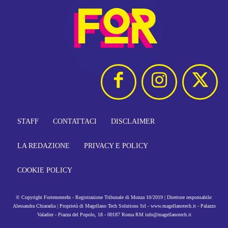
STAFF
CONTATTACI
DISCLAIMER
LA REDAZIONE
PRIVACY E POLICY
COOKIE POLICY
© Copyright FortementeIn - Registrazione Tribunale di Monza 10/2019 | Direttore responsabile:
Alessandra Chiaradia | Proprietà di Magellano Tech Solutions Srl - www.magellanotech.it - Palazzo
Valadier - Piazza del Popolo, 18 - 00187 Roma RM info@magellanotech.it